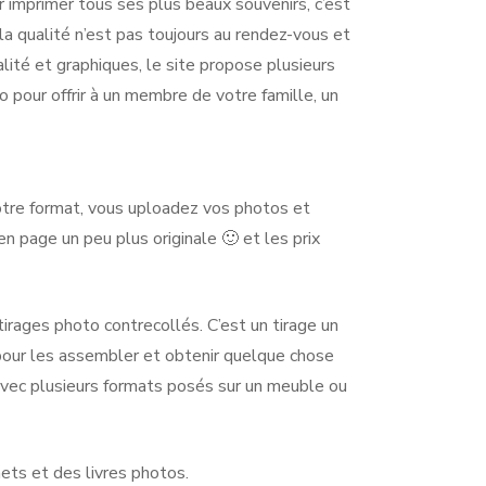
r imprimer tous ses plus beaux souvenirs, c’est
 qualité n’est pas toujours au rendez-vous et
lité et graphiques, le site propose plusieurs
 pour offrir à un membre de votre famille, un
e votre format, vous uploadez vos photos et
en page un peu plus originale 🙂 et les prix
tirages photo contrecollés. C’est un tirage un
e pour les assembler et obtenir quelque chose
 avec plusieurs formats posés sur un meuble ou
nets et des livres photos.