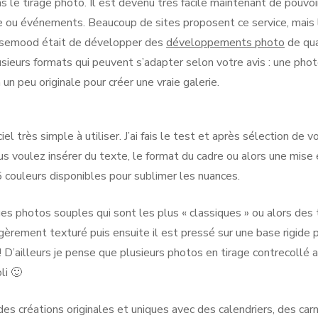
s le tirage photo. Il est devenu très facile maintenant de pouvoi
ou événements. Beaucoup de sites proposent ce service, mais la
Rosemood était de développer des
développements photo
de qua
sieurs formats qui peuvent s’adapter selon votre avis : une photo
un peu originale pour créer une vraie galerie.
iel très simple à utiliser. J’ai fais le test et après sélection d
ous voulez insérer du texte, le format du cadre ou alors une mise 
5 couleurs disponibles pour sublimer les nuances.
ages photos souples qui sont les plus « classiques » ou alors des 
légèrement texturé puis ensuite il est pressé sur une base rigid
! D’ailleurs je pense que plusieurs photos en tirage contrecollé
oli 🙂
s créations originales et uniques avec des calendriers, des car