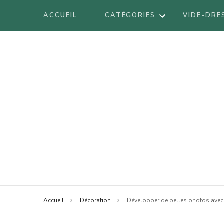
ACCUEIL
CATÉGORIES
VIDE-DRE
DÉCORATION
DIY
VOYAGES
BE
LIFESTYLE
BO
LOOK
Blog mode à Nantes, lifestyle, beauté 
Armel
BR
BEAUTÉ
LI
Accueil
Décoration
Développer de belles photos av
LO
AT