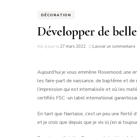
NO
DÉCORATION
PA
Développer de bell
PA
s
mis à jour le
27 mars 2022
Laisser un commentaire
b
p
Aujourd’hui je vous emmène Rosemood, une entr
a
les faire-part de naissance, de baptême et de
l’impression qui est internalisée et où les mat
certifiés FSC -un label international garantiss
En tant que Nantaise, c’est un peu une fierté d’
et je crois que depuis que je vis ici j’en ai toujo