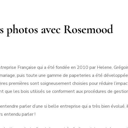
RMANDIE
PEN LANN –
NOIRMOUTIER
ROCHEVILAINE
CABOURG &
YS-BAS
PORNIC
es photos avec Rosemood
DIVES-SUR-
RENNES
AMSTERDAM
MER
RIS
PORNICHET
ur
SAINT-MALO
NORMANDIE
Développer
de
elles
hotos
eprise Française qui a été fondée en 2010 par Helene, Grégoire
vec
 mariage, puis toute une gamme de papeteries a été développée 
Rosemood
ières premières sont soigneusement choisies pour réduire l’impac
ant que les bois utilisés se conforment aux procédures de gestion
entendre parler d’une si belle entreprise qui a très bien évolué, 
urs entendu parler !