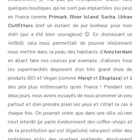
quelques boutiques qui ne sont pas implantées (
ou peu
)
en France comme
Primark
,
River Island
,
Sacha
,
Urban
Outfitters
bref un instant de pur bonheur pour mon
chéri (
qui a été bien courageux
) 😉 En choisissant un
AirBnB, cela nous permettait de pouvoir réellement
nous mettre dans la peau des habitants d’
Amsterdam
en allant faire nos courses par exemple…d’ailleurs tous
les supermarchés disposent d’un très grand choix de
produits BIO et Vegan (
comme
Marqt
et
Ekoplaza
) et à
des prix plus intéressants qu’en France ! Pendant ces
deux jours, nous avons essayés de nous promener un peu
partout et d’en prendre plein les yeux et c’était le cas à
chaque fois. On pourrait croire que dans une ville où rien
n’est interdit (
je parle évidemment des coffee-shops et
de la prostitution qui est légalisée
) cela peut créer des
problèmes et/ou des quartiers malfamés: absolument