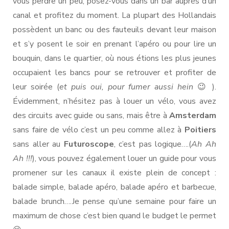
vous perdre un peu, posez-vous dans un bar auprès d’un
canal et profitez du moment. La plupart des Hollandais
possèdent un banc ou des fauteuils devant leur maison
et s’y posent le soir en prenant l’apéro ou pour lire un
bouquin, dans le quartier, où nous étions les plus jeunes
occupaient les bancs pour se retrouver et profiter de
leur soirée (
et puis oui, pour fumer aussi hein
😉 ).
Évidemment, n’hésitez pas à louer un vélo, vous avez
des circuits avec guide ou sans, mais être à
Amsterdam
sans faire de vélo c’est un peu comme allez à
Poitiers
sans aller au
Futuroscope
, c’est pas logique….(
Ah Ah
Ah
!!!
), vous pouvez également louer un guide pour vous
promener sur les canaux il existe plein de concept :
balade simple, balade apéro, balade apéro et barbecue,
balade brunch….Je pense qu’une semaine pour faire un
maximum de chose c’est bien quand le budget le permet