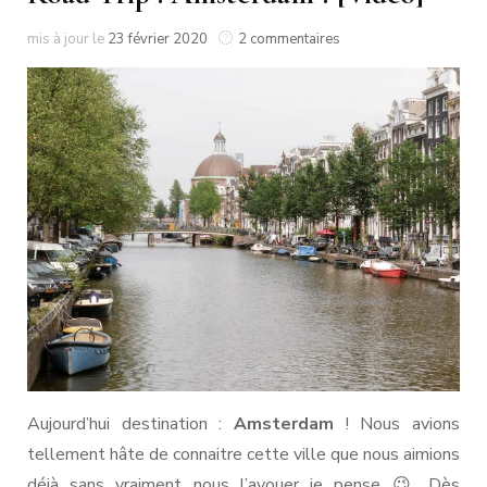
sur
mis à jour le
23 février 2020
2 commentaires
Road
Trip
:
Amsterdam
!
[Vidéo]
Aujourd’hui destination :
Amsterdam
! Nous avions
tellement hâte de connaitre cette ville que nous aimions
déjà sans vraiment nous l’avouer je pense 😉 Dès