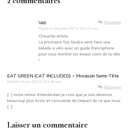
2 commentaires
Veli
Répondre
Publié le
28 juillet 2017 à 19 h 17 min
Chouette article .
La prochaine fois faudra venir faire une
balade a vélo avec un guide francophone
pour vous montrer les beaux coins de la ville
!
EAT GREEN (CAT INCLUDED) ⋆ Mocassin Serre-Tête
Publié le
8 juin 2018 à 16 h 40 min
Répondre
[…] notre retour d’Amsterdam je crois que je suis devenue
beaucoup plus écolo et consciente de l’impact de ce que nous
[…]
Laisser un commentaire