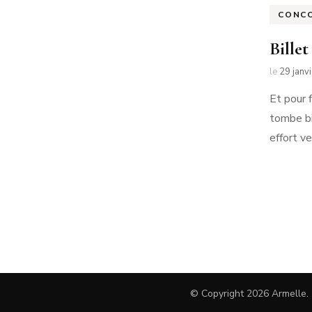
CONC
Billet
le
29 janv
Et pour 
tombe bi
effort ve
Navigation
des
articles
© Copyright 2026
Armelle
.