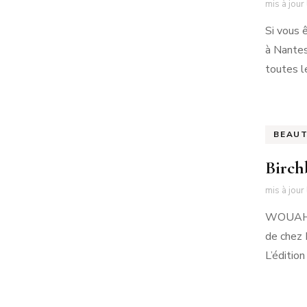
mis à jour
Si vous 
à Nantes
toutes l
BEAU
Birch
mis à jour
WOUAH WA
de chez 
L’éditio