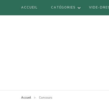
ACCUEIL
CATÉGORIES
VIDE-DRE
DÉCORATION
DIY
VOYAGES
BE
LIFESTYLE
BO
LOOK
Blog mode à Nantes, lifestyle, beauté 
Armel
BR
BEAUTÉ
LI
Accueil
Concours
LO
AT