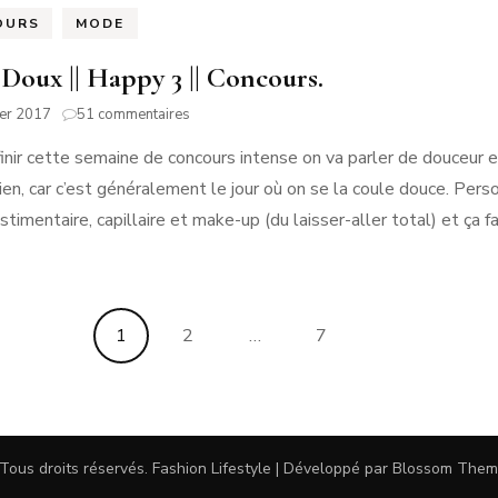
OURS
MODE
 Doux || Happy 3 || Concours.
sur
ier 2017
51 commentaires
Billet
finir cette semaine de concours intense on va parler de douceu
Doux
||
en, car c’est généralement le jour où on se la coule douce. Person
Happy
stimentaire, capillaire et make-up (du laisser-aller total) et ça f
3
||
Concours.
Page
Page
Page
1
2
…
7
 Tous droits réservés.
Fashion Lifestyle | Développé par
Blossom Them