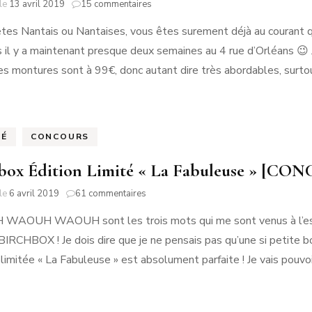
sur
 le
13 avril 2019
15 commentaires
Éponyme
êtes Nantais ou Nantaises, vous êtes surement déjà au courant
[Concours
Terminé]
 il y a maintenant presque deux semaines au 4 rue d’Orléans 😉 J’
es montures sont à 99€, donc autant dire très abordables, surto
TÉ
CONCOURS
box Édition Limité « La Fabuleuse » [
sur
 le
6 avril 2019
61 commentaires
Birchbox
OUH WAOUH sont les trois mots qui me sont venus à l’esprit 
Édition
Limité
BIRCHBOX ! Je dois dire que je ne pensais pas qu’une si petite bo
« La
n limitée « La Fabuleuse » est absolument parfaite ! Je vais pouvo
Fabuleuse »
[CONCOURS
TERMINE]