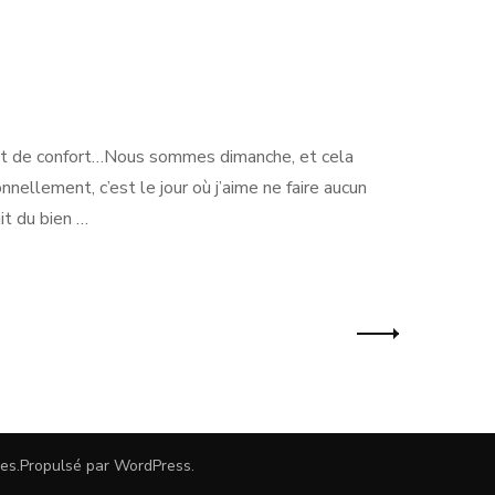
r et de confort…Nous sommes dimanche, et cela
nellement, c’est le jour où j’aime ne faire aucun
ait du bien …
es
.Propulsé par
WordPress
.