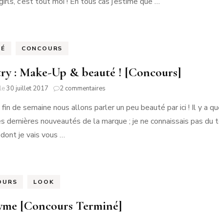
irls, c’est tout moi ! En tous cas j’estime que …
[Concours
Inside]
TÉ
CONCOURS
try : Make-Up & beauté ! [Concours]
sur
 le
30 juillet 2017
2 commentaires
Artistry
 fin de semaine nous allons parler un peu beauté par ici ! Il y a
:
Make-
s dernières nouveautés de la marque ; je ne connaissais pas du tout
Up
 dont je vais vous …
&
beauté
!
[Concours]
OURS
LOOK
me [Concours Terminé]