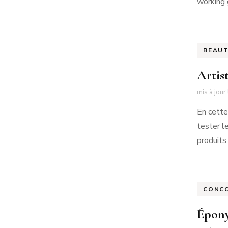
working g
BEAU
Artis
mis à jour
En cette
tester le
produits
CONC
Épony