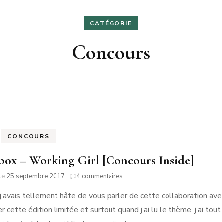
RMANDIE
PEN LANN –
NOIRMOUTIER
CATÉGORIE
ROCHEVILAINE
CABOURG &
YS-BAS
PORNIC
DIVES-SUR-
Concours
RENNES
AMSTERDAM
MER
RIS
PORNICHET
SAINT-MALO
NORMANDIE
CONCOURS
box – Working Girl [Concours Inside]
sur
 le
25 septembre 2017
4 commentaires
Birchbox
, j’avais tellement hâte de vous parler de cette collaboration a
–
Working
 cette édition limitée et surtout quand j’ai lu le thème, j’ai tou
Girl