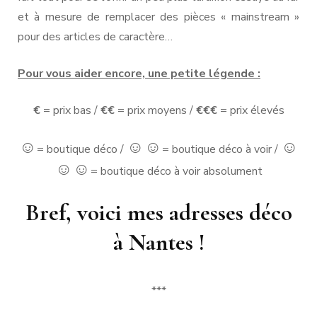
et à mesure de remplacer des pièces « mainstream »
pour des articles de caractère…
Pour vous aider encore, une petite légende :
€
= prix bas /
€€
= prix moyens /
€€€
= prix élevés
☺
☺
☺
☺
= boutique déco /
= boutique déco à voir /
☺
☺
= boutique déco à voir absolument
Bref, voici mes adresses déco
à Nantes !
***