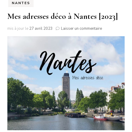
NANTES
Mes adresses déco à Nantes [2023]
sur
mis à jour le
27 avril 2023
Laisser un commentaire
Mes
adresses
déco
à
Nantes
[2023]