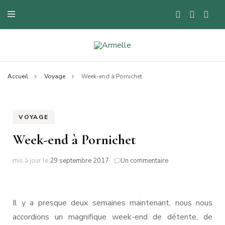
Blog mode à Nantes, lifestyle, beauté et bons plans.
Armelle
Accueil
Voyage
Week-end à Pornichet
VOYAGE
Week-end à Pornichet
sur
mis à jour le
29 septembre 2017
Un commentaire
Week-
end
à
Pornichet
Il y a presque deux semaines maintenant, nous nous
accordions un magnifique week-end de détente, de