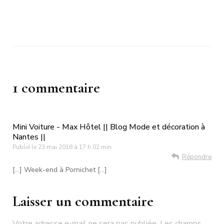
1 commentaire
Mini Voiture - Max Hôtel || Blog Mode et décoration à
Nantes ||
Publié le
23 mai 2018 à 17 h 02 min
Répondre
[…] Week-end à Pornichet […]
Laisser un commentaire
Votre adresse e-mail ne sera pas publiée.
Les champs