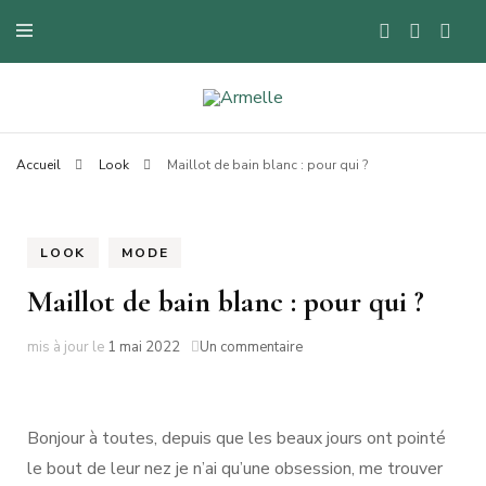
Blog mode à Nantes, lifestyle, beauté et bons plans.
Armelle
Accueil
Look
Maillot de bain blanc : pour qui ?
LOOK
MODE
Maillot de bain blanc : pour qui ?
sur
mis à jour le
1 mai 2022
Un commentaire
Maillot
de
bain
blanc
Bonjour à toutes, depuis que les beaux jours ont pointé
:
le bout de leur nez je n’ai qu’une obsession, me trouver
pour