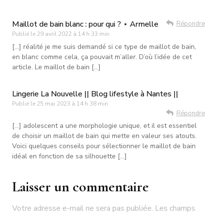
Maillot de bain blanc : pour qui ? ⋆ Armelle
Répondre
Publié le
29 avril 2022 à 14 h 33 min
[…] réalité je me suis demandé si ce type de maillot de bain,
en blanc comme cela, ça pouvait m’aller. D’où l’idée de cet
article. Le maillot de bain […]
Lingerie La Nouvelle || Blog lifestyle à Nantes ||
Publié le
25 mai 2023 à 14 h 38 min
Répondre
[…] adolescent a une morphologie unique, et il est essentiel
de choisir un maillot de bain qui mette en valeur ses atouts.
Voici quelques conseils pour sélectionner le maillot de bain
idéal en fonction de sa silhouette […]
Laisser un commentaire
Votre adresse e-mail ne sera pas publiée.
Les champs