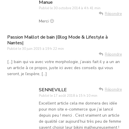
Manue
Publié le
30 octobre 2014 à 4 h 41 min
Répondre
Merci 🙂
Passion Maillot de bain |Blog Mode & Lifestyle à
Nantes|
Publié le
30 juin 2015 à 19 h 22 min
Répondre
[…] bain qui va avec votre morphologie, j’avais fait il y a un an
un article à ce propos, juste ici avec des conseils qui vous
seront, je l’espère, […]
SENNEVILLE
Répondre
Publié le
17 août 2018 à 15 h 10 min
Excellent article cela me donnera des idée
pour mon site e-commerce que j’ai lancé
depuis peu ! merci . C’est vraiment un article
de qualité car aujourd’hui très peu de femme
savent choisir leur bikini malheureusement !