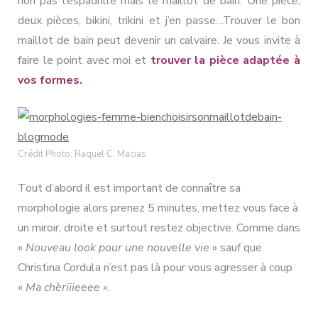
non pas l’espadrille mais le maillot de bain: Une pièce,
de
deux pièces, bikini, trikini et j’en passe…Trouver le bon
bain
(Selon
maillot de bain peut devenir un calvaire. Je vous invite à
sa
faire le point avec moi et
trouver la pièce adaptée à
morphologie)
vos formes.
Crédit Photo: Raquel C. Macias
Tout d’abord il est important de connaître sa
morphologie alors prenez 5 minutes, mettez vous face à
un miroir, droite et surtout restez objective. Comme dans
«
Nouveau look pour une nouvelle vie
» sauf que
Christina Cordula n’est pas là pour vous agresser à coup
«
Ma chèriiieeee ».