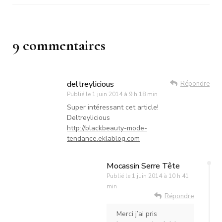
9 commentaires
deltreylicious
Répondre
Publié le
1 juin 2014 à 9 h 18 min
Super intéressant cet article!
Deltreylicious
http://blackbeauty-mode-
tendance.eklablog.com
Mocassin Serre Tête
Publié le
1 juin 2014 à 10 h 41
min
Répondre
Merci j’ai pris