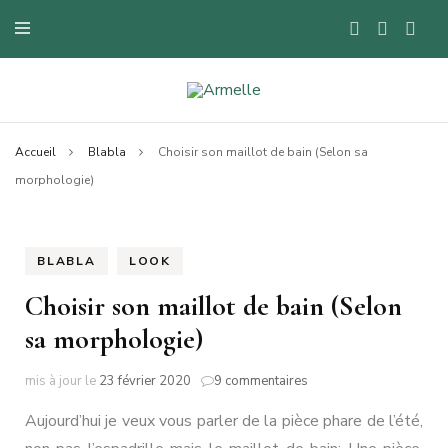
Blog mode à Nantes, lifestyle, beauté et bons plans.
Armelle
Accueil
Blabla
Choisir son maillot de bain (Selon sa
morphologie)
BLABLA
LOOK
Choisir son maillot de bain (Selon
sa morphologie)
sur
mis à jour le
23 février 2020
9 commentaires
Choisir
Aujourd’hui je veux vous parler de la pièce phare de l’été,
son
maillot