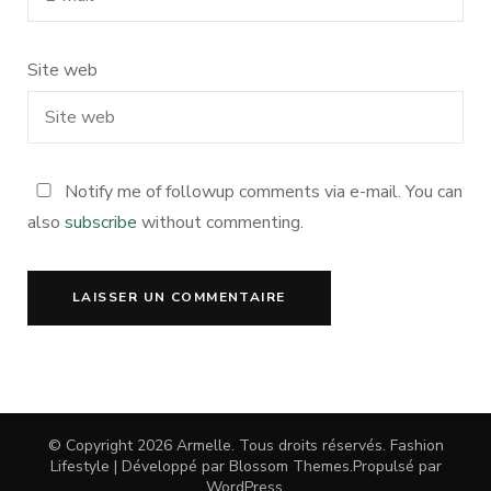
Site web
Notify me of followup comments via e-mail. You can
also
subscribe
without commenting.
© Copyright 2026
Armelle
. Tous droits réservés.
Fashion
Lifestyle | Développé par
Blossom Themes
.Propulsé par
WordPress
.