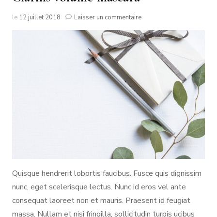
sur
le
12 juillet 2018
Laisser un commentaire
Clarins
volume
mascara
Quisque hendrerit lobortis faucibus. Fusce quis dignissim
nunc, eget scelerisque lectus. Nunc id eros vel ante
consequat laoreet non et mauris. Praesent id feugiat
massa. Nullam et nisi fringilla, sollicitudin turpis ucibus