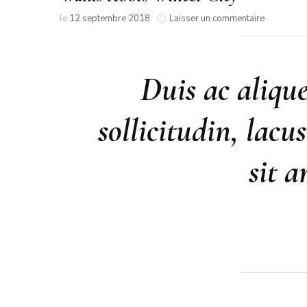
sur
le
12 septembre 2018
Laisser un commentaire
Walks
Roofs
Winter
City
Duis ac alique
sollicitudin, lacu
sit a