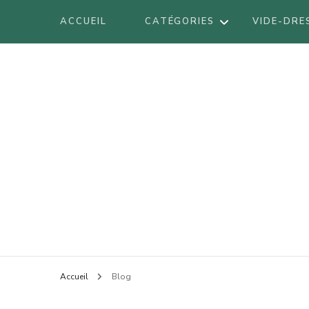
ACCUEIL
CATÉGORIES
VIDE-DRE
DÉCORATION
DIY
VOYAGES
BE
LIFESTYLE
BO
LOOK
Blog mode à Nantes, lifestyle, beauté 
Armel
BR
BEAUTÉ
LI
Accueil
Blog
LO
AT