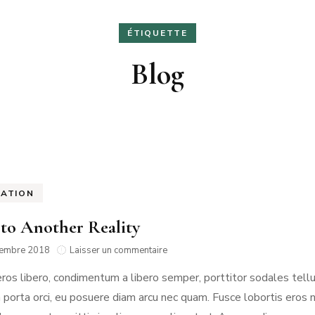
RMANDIE
PEN LANN –
NOIRMOUTIER
ÉTIQUETTE
ROCHEVILAINE
CABOURG &
YS-BAS
PORNIC
DIVES-SUR-
Blog
RENNES
AMSTERDAM
MER
RIS
PORNICHET
SAINT-MALO
NORMANDIE
RATION
to Another Reality
sur
tembre 2018
Laisser un commentaire
Road
eros libero, condimentum a libero semper, porttitor sodales tel
to
Another
 porta orci, eu posuere diam arcu nec quam. Fusce lobortis eros n
Reality