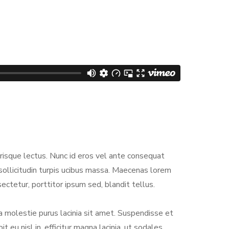
erisque lectus. Nunc id eros vel ante consequat
, sollicitudin turpis ucibus massa. Maecenas lorem
ctetur, porttitor ipsum sed, blandit tellus.
 molestie purus lacinia sit amet. Suspendisse et
eu nisl in, efficitur magna lacinia, ut sodales