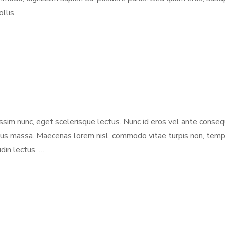
llis.
issim nunc, eget scelerisque lectus. Nunc id eros vel ante conseq
s ucibus massa. Maecenas lorem nisl, commodo vitae turpis non, te
udin lectus. …