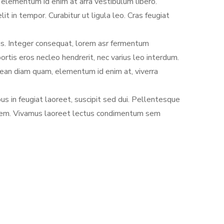
 elementum id enim at arra vestibulum libero.
 in tempor. Curabitur ut ligula leo. Cras feugiat
lus. Integer consequat, lorem asr fermentum
rtis eros necleo hendrerit, nec varius leo interdum.
nean diam quam, elementum id enim at, viverra
us in feugiat laoreet, suscipit sed dui. Pellentesque
rci sem. Vivamus laoreet lectus condimentum sem