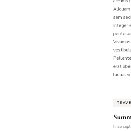
accums r
Aliquam 
sem sed 
Integer 
pentesqu
Vivamus 
vestibul
Pellente
erat lib
luctus vi
TRAV
Summe
le
25 sep