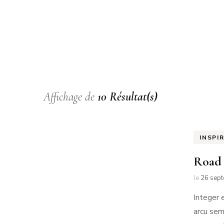
NO
PA
PA
Affichage de
10 Résultat(s)
INSPI
Road 
le
26 sep
Integer 
arcu sem