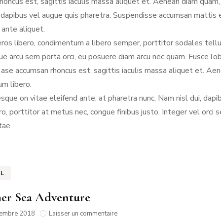
honcus est, sagittis iaculis massa aliquet et. Aenean diam quam,
dapibus vel augue quis pharetra. Suspendisse accumsan mattis elit
ante aliquet.
eros libero, condimentum a libero semper, porttitor sodales tel
e arcu sem porta orci, eu posuere diam arcu nec quam. Fusce lobo
ase accumsan rhoncus est, sagittis iaculis massa aliquet et. Ae
um libero.
sque on vitae eleifend ante, at pharetra nunc. Nam nisl dui, dapib
ero, porttitor at metus nec, congue finibus justo. Integer vel o
tae.
EL
r Sea Adventure
sur
tembre 2018
Laisser un commentaire