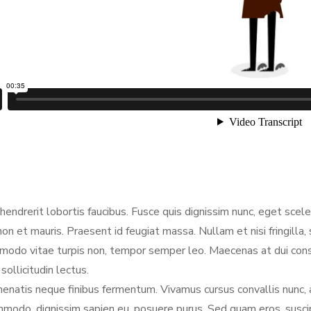
hendrerit lobortis faucibus. Fusce quis dignissim nunc, eget scel
non et mauris. Praesent id feugiat massa. Nullam et nisi fringilla
mmodo vitae turpis non, tempor semper leo. Maecenas at dui conse
ollicitudin lectus.
enatis neque finibus fermentum. Vivamus cursus convallis nunc, a
modo, dignissim sapien eu, posuere purus. Sed quam eros, suscipit 