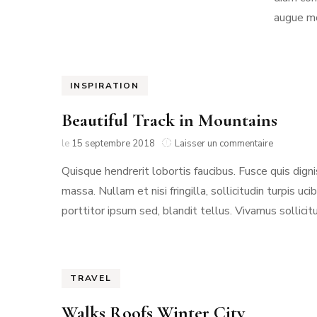
augue mo
INSPIRATION
Beautiful Track in Mountains
sur
le
15 septembre 2018
Laisser un commentaire
Beautiful
Quisque hendrerit lobortis faucibus. Fusce quis dign
Track
in
massa. Nullam et nisi fringilla, sollicitudin turpi
Mountains
porttitor ipsum sed, blandit tellus. Vivamus sollicit
TRAVEL
Walks Roofs Winter City