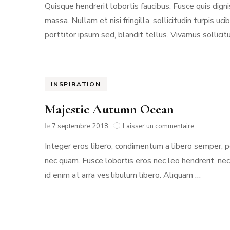
Quisque hendrerit lobortis faucibus. Fusce quis dign
massa. Nullam et nisi fringilla, sollicitudin turpi
porttitor ipsum sed, blandit tellus. Vivamus sollicitu
INSPIRATION
Majestic Autumn Ocean
sur
le
7 septembre 2018
Laisser un commentaire
Majestic
Integer eros libero, condimentum a libero semper, p
Autumn
Ocean
nec quam. Fusce lobortis eros nec leo hendrerit, ne
id enim at arra vestibulum libero. Aliquam …
Navigation