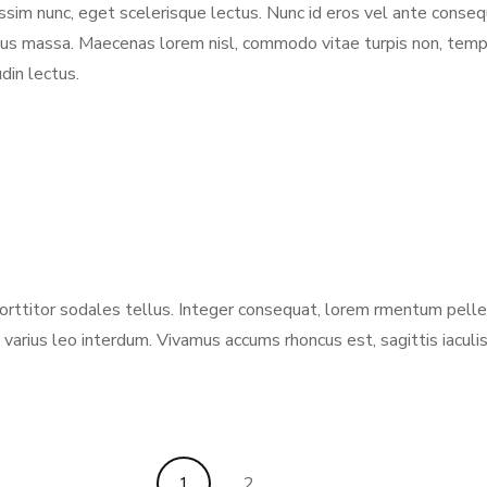
issim nunc, eget scelerisque lectus. Nunc id eros vel ante conseq
s ucibus massa. Maecenas lorem nisl, commodo vitae turpis non, te
din lectus.
orttitor sodales tellus. Integer consequat, lorem rmentum pelle
c varius leo interdum. Vivamus accums rhoncus est, sagittis iac
Page
Page
1
2