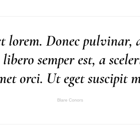
t lorem. Donec pulvinar, a
s libero semper est, a scele
met orci. Ut eget suscipit 
Blare Conors