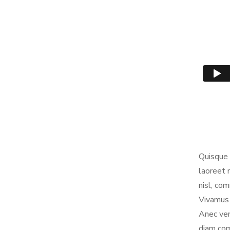
Quisque 
laoreet 
nisl, co
Vivamus s
Anec ven
diam com