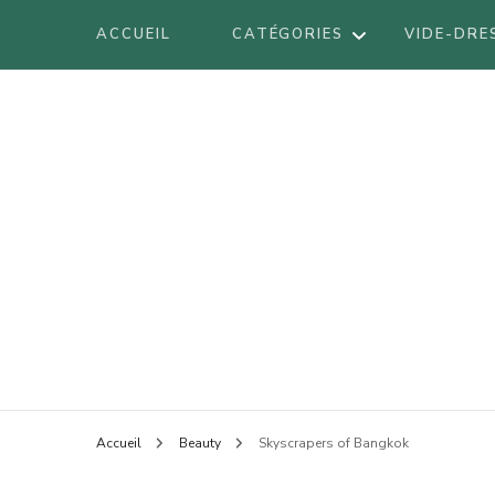
ACCUEIL
CATÉGORIES
VIDE-DRE
DÉCORATION
DIY
VOYAGES
BE
LIFESTYLE
BO
LOOK
Blog mode à Nantes, lifestyle, beauté 
Armel
BR
BEAUTÉ
LI
Accueil
Beauty
Skyscrapers of Bangkok
LO
AT