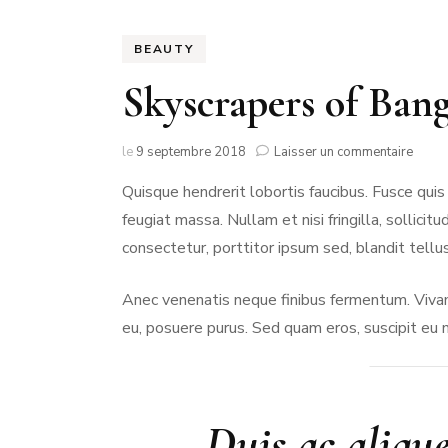
NO
BEAUTY
PA
Skyscrapers of Ban
PA
sur
le
9 septembre 2018
Laisser un commentaire
Skysc
Quisque hendrerit lobortis faucibus. Fusce quis
of
Bang
feugiat massa. Nullam et nisi fringilla, sollic
consectetur, porttitor ipsum sed, blandit tellus
Anec venenatis neque finibus fermentum. Vivam
eu, posuere purus. Sed quam eros, suscipit eu ni
Duis ac alique