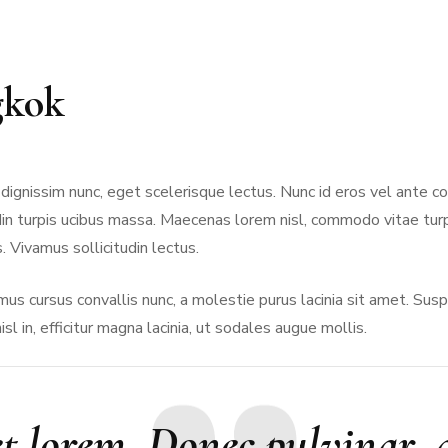
RMANDIE
PEN LANN –
NOIRMOUTIER
ROCHEVILAINE
CABOURG &
YS-BAS
PORNIC
gkok
DIVES-SUR-
RENNES
AMSTERDAM
MER
RIS
PORNICHET
SAINT-MALO
NORMANDIE
rapers
 dignissim nunc, eget scelerisque lectus. Nunc id eros vel ante 
kok
itudin turpis ucibus massa. Maecenas lorem nisl, commodo vitae t
. Vivamus sollicitudin lectus.
us cursus convallis nunc, a molestie purus lacinia sit amet. Su
sl in, efficitur magna lacinia, ut sodales augue mollis.
t lorem. Donec pulvinar, a