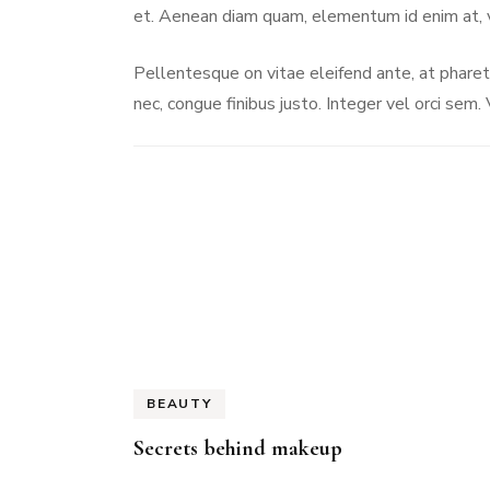
et. Aenean diam quam, elementum id enim at, v
Pellentesque on vitae eleifend ante, at pharetr
nec, congue finibus justo. Integer vel orci se
Navigation
d'article
BEAUTY
Secrets behind makeup