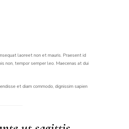
consequat laoreet non et mauris. Praesent id
urpis non, tempor semper leo. Maecenas at dui
spendisse et diam commodo, dignissim sapien
nte ut sagittis