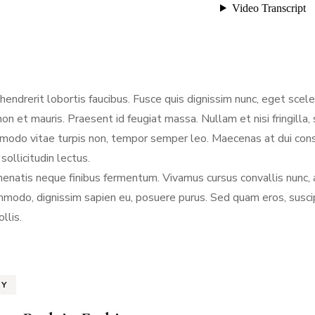
hendrerit lobortis faucibus. Fusce quis dignissim nunc, eget scel
non et mauris. Praesent id feugiat massa. Nullam et nisi fringilla
mmodo vitae turpis non, tempor semper leo. Maecenas at dui conse
ollicitudin lectus.
enatis neque finibus fermentum. Vivamus cursus convallis nunc, a
modo, dignissim sapien eu, posuere purus. Sed quam eros, suscipit 
llis.
TY