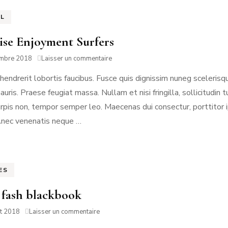
EL
ise Enjoyment Surfers
sur
embre 2018
Laisser un commentaire
Paradise
hendrerit lobortis faucibus. Fusce quis dignissim nuneg scelerisq
Enjoyment
Surfers
auris. Praese feugiat massa. Nullam et nisi fringilla, sollicitudi
urpis non, tempor semper leo. Maecenas dui consectur, porttitor i
Anec venenatis neque …
ES
e fash blackbook
sur
et 2018
Laisser un commentaire
Little