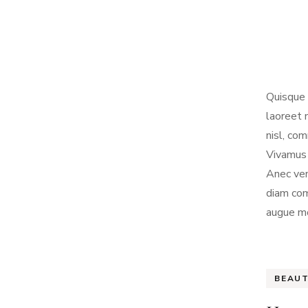
Quisque 
laoreet 
nisl, co
Vivamus s
Anec ven
diam com
augue mo
BEAU