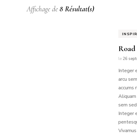
Affichage de
8 Résultat(s)
NO
PA
INSPI
PA
Road 
le
26 sep
Integer 
arcu sem
accums r
Aliquam 
sem sed 
Integer 
pentesqu
Vivamus 