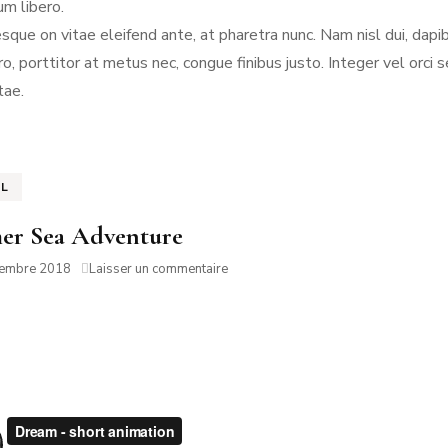
um libero.
sque on vitae eleifend ante, at pharetra nunc. Nam nisl dui, dapib
ero, porttitor at metus nec, congue finibus justo. Integer vel o
tae.
EL
r Sea Adventure
sur
tembre 2018
Laisser un commentaire
Summer
Sea
Adventure