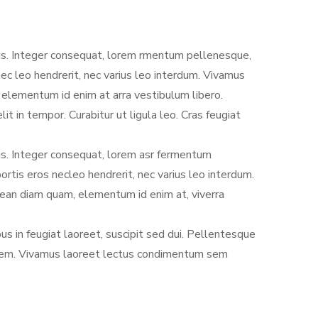
lus. Integer consequat, lorem rmentum pellenesque,
ec leo hendrerit, nec varius leo interdum. Vivamus
 elementum id enim at arra vestibulum libero.
 in tempor. Curabitur ut ligula leo. Cras feugiat
lus. Integer consequat, lorem asr fermentum
rtis eros necleo hendrerit, nec varius leo interdum.
nean diam quam, elementum id enim at, viverra
us in feugiat laoreet, suscipit sed dui. Pellentesque
rci sem. Vivamus laoreet lectus condimentum sem