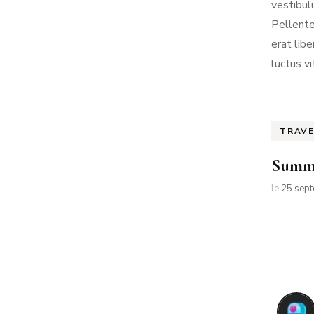
vestibul
Pellente
erat lib
luctus vi
TRAV
Summe
le
25 sep