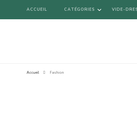
ACCUEIL
CATÉGORIES
VIDE-DRE
DÉCORATION
Blog mode à Nantes, lifestyle, beauté 
Armel
DIY
VOYAGES
BE
Accueil
Fashion
LIFESTYLE
BO
LOOK
BR
BEAUTÉ
LI
LO
AT