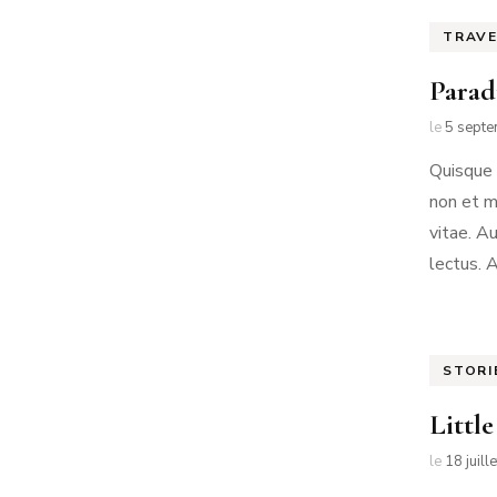
TRAV
Parad
le
5 sept
Quisque 
non et m
vitae. A
lectus. 
STORI
Littl
le
18 juill