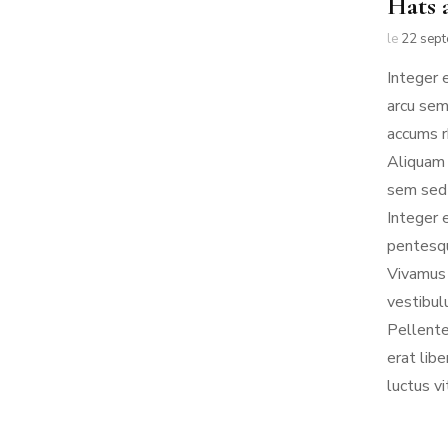
Hats 
le
22 sep
Integer 
arcu sem
accums r
Aliquam 
sem sed 
Integer 
pentesqu
Vivamus 
vestibul
Pellente
erat lib
luctus vi