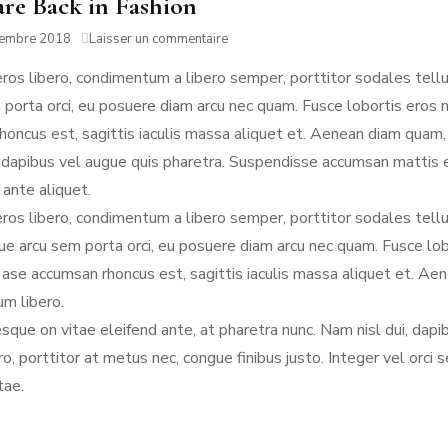
are Back in Fashion
sur
tembre 2018
Laisser un commentaire
Hats
eros libero, condimentum a libero semper, porttitor sodales tel
are
Back
 porta orci, eu posuere diam arcu nec quam. Fusce lobortis eros n
in
honcus est, sagittis iaculis massa aliquet et. Aenean diam quam,
Fashion
dapibus vel augue quis pharetra. Suspendisse accumsan mattis elit
ante aliquet.
eros libero, condimentum a libero semper, porttitor sodales tel
e arcu sem porta orci, eu posuere diam arcu nec quam. Fusce lobo
ase accumsan rhoncus est, sagittis iaculis massa aliquet et. Ae
um libero.
sque on vitae eleifend ante, at pharetra nunc. Nam nisl dui, dapib
ero, porttitor at metus nec, congue finibus justo. Integer vel o
tae.