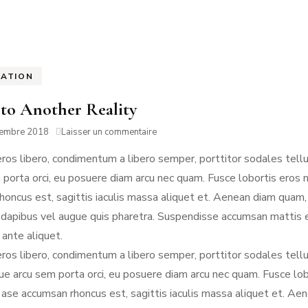
RMANDIE
PEN LANN –
NOIRMOUTIER
ROCHEVILAINE
CABOURG &
YS-BAS
PORNIC
DIVES-SUR-
RENNES
AMSTERDAM
MER
RATION
RIS
PORNICHET
to Another Reality
SAINT-MALO
NORMANDIE
sur
tembre 2018
Laisser un commentaire
Road
eros libero, condimentum a libero semper, porttitor sodales tel
to
Another
 porta orci, eu posuere diam arcu nec quam. Fusce lobortis eros n
Reality
honcus est, sagittis iaculis massa aliquet et. Aenean diam quam,
dapibus vel augue quis pharetra. Suspendisse accumsan mattis elit
ante aliquet.
eros libero, condimentum a libero semper, porttitor sodales tel
e arcu sem porta orci, eu posuere diam arcu nec quam. Fusce lobo
ase accumsan rhoncus est, sagittis iaculis massa aliquet et. Ae