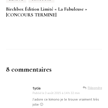
Birchbox Édition Limité « La Fabuleuse »
[CONCOURS TERMINE]
8 commentaires
tycia
Répondre
Publié le
3 août 2015 à 14 h 32 min
J’adore ce kimono je le trouve vraiment très
jolie 🙂