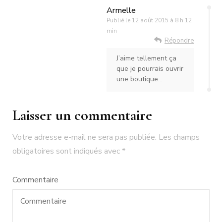
Armelle
Publié le
12 août 2015 à 8 h 12
min
Répondre
J’aime tellement ça
que je pourrais ouvrir
une boutique…
Laisser un commentaire
Votre adresse e-mail ne sera pas publiée.
Les champs
obligatoires sont indiqués avec
*
Commentaire