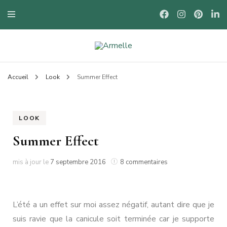
Blog mode à Nantes, lifestyle, beauté et bons plans.
Armelle
Accueil
Look
Summer Effect
LOOK
Summer Effect
sur
mis à jour le
7 septembre 2016
8 commentaires
Summer
Effect
L’été a un effet sur moi assez négatif, autant dire que je
suis ravie que la canicule soit terminée car je supporte