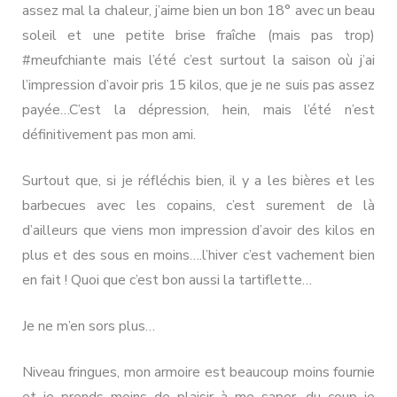
assez mal la chaleur, j’aime bien un bon 18° avec un beau
soleil et une petite brise fraîche (mais pas trop)
#meufchiante mais l’été c’est surtout la saison où j’ai
l’impression d’avoir pris 15 kilos, que je ne suis pas assez
payée…C’est la dépression, hein, mais l’été n’est
définitivement pas mon ami.
Surtout que, si je réfléchis bien, il y a les bières et les
barbecues avec les copains, c’est surement de là
d’ailleurs que viens mon impression d’avoir des kilos en
plus et des sous en moins….l’hiver c’est vachement bien
en fait ! Quoi que c’est bon aussi la tartiflette…
Je ne m’en sors plus…
Niveau fringues, mon armoire est beaucoup moins fournie
et je prends moins de plaisir à me saper, du coup je