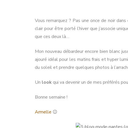
River
Blue
NO
Vous remarquez ? Pas une once de noir dans
PA
clair pour être porté l’hiver que j’associe uni
PA
que ces deux là…
Mon nouveau débardeur encore bien blanc jusqu’a
ajouré idéal pour les matins frais et hyper lu
du soleil et prendre quelques photos à l’arrach
Un
look
qui va devenir un de mes préférés pou
Bonne semaine !
Armelle
😉