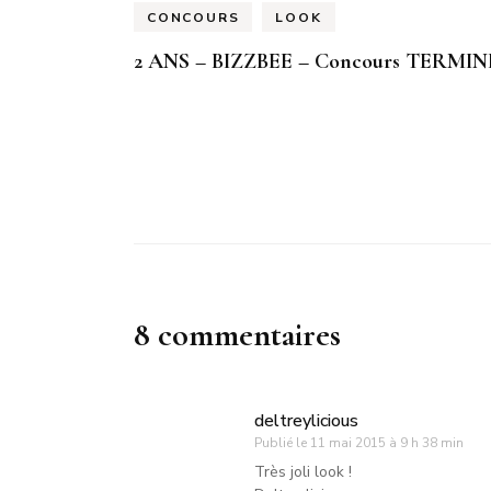
CONCOURS
LOOK
2 ANS – BIZZBEE – Concours TERMIN
8 commentaires
deltreylicious
Publié le
11 mai 2015 à 9 h 38 min
Très joli look !