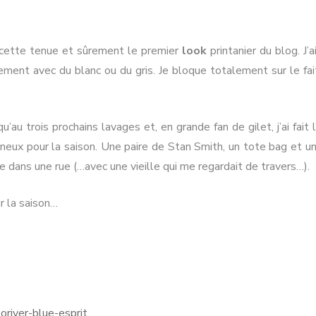
RMANDIE
PEN LANN –
NOIRMOUTIER
ROCHEVILAINE
CABOURG &
 cette tenue et sûrement le premier
look
printanier du blog. J’
YS-BAS
PORNIC
DIVES-SUR-
quement avec du blanc ou du gris. Je bloque totalement sur le fait
RENNES
AMSTERDAM
MER
RIS
PORNICHET
SAINT-MALO
NORMANDIE
u trois prochains lavages et, en grande fan de gilet, j’ai fait l
mineux pour la saison. Une paire de Stan Smith, un tote bag et u
e dans une rue (…avec une vieille qui me regardait de travers…).
r la saison…