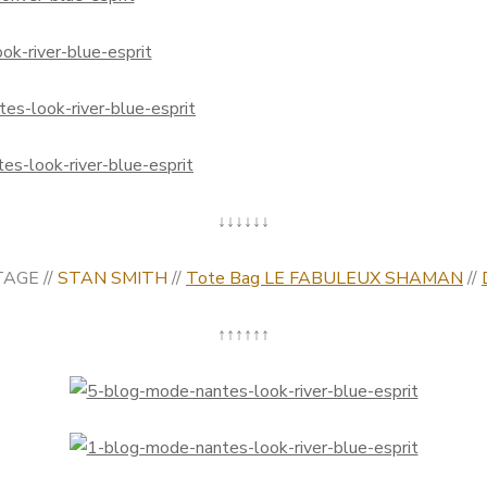
↓↓↓↓↓↓
TAGE //
STAN SMITH
//
Tote Bag LE FABULEUX SHAMAN
//
↑↑↑↑↑↑