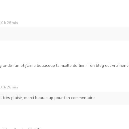
10 h 26 min
 grande fan et j’aime beaucoup la maille du tien. Ton blog est vraiment t
10 h 26 min
ait très plaisir, merci beaucoup pour ton commentaire