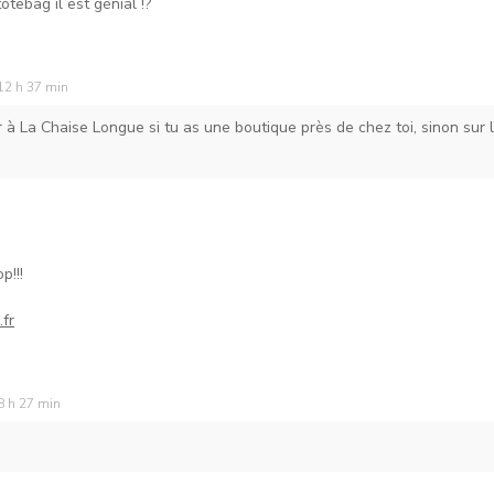
otebag il est génial !?
12 h 37 min
 à La Chaise Longue si tu as une boutique près de chez toi, sinon sur l
p!!!
fr
8 h 27 min