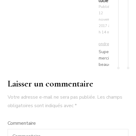
lucie
Publié le
12
novembre
2017 à 11
h 14 min
Répondre
Super
merci
beaucoup
Laisser un commentaire
Votre adresse e-mail ne sera pas publiée.
Les champs
obligatoires sont indiqués avec
*
Commentaire