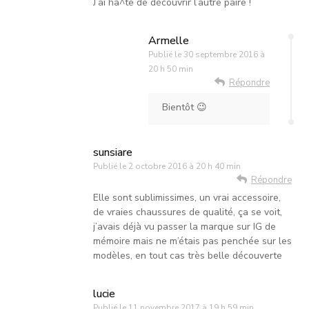
J’ai ha^te de découvrir l’autre paire !
Armelle
Publié le
30 septembre 2016 à
20 h 50 min
Répondre
Bientôt 😉
sunsiare
Publié le
2 octobre 2016 à 20 h 40 min
Répondre
Elle sont sublimissimes, un vrai accessoire,
de vraies chaussures de qualité, ça se voit,
j’avais déjà vu passer la marque sur IG de
mémoire mais ne m’étais pas penchée sur les
modèles, en tout cas très belle découverte
lucie
Publié le
11 novembre 2017 à 19 h 59 min