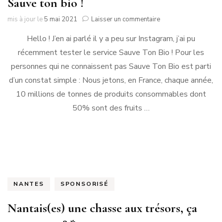
Sauve ton bio !
sur
mis à jour le
5 mai 2021
Laisser un commentaire
Sauve
Hello ! J’en ai parlé il y a peu sur Instagram, j’ai pu
ton
bio
récemment tester le service Sauve Ton Bio ! Pour les
!
personnes qui ne connaissent pas Sauve Ton Bio est parti
d’un constat simple : Nous jetons, en France, chaque année,
10 millions de tonnes de produits consommables dont
50% sont des fruits …
NANTES
SPONSORISÉ
Nantais(es) une chasse aux trésors, ça