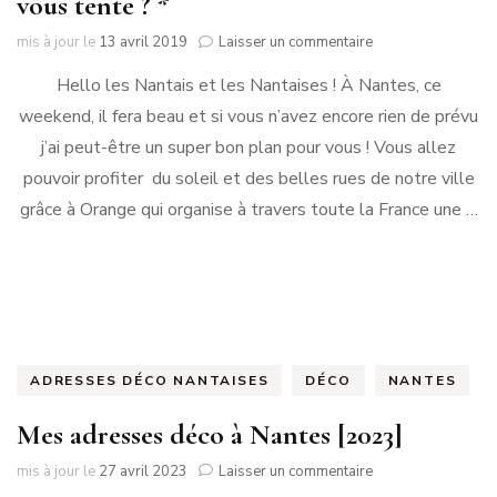
vous tente ? *
sur
mis à jour le
13 avril 2019
Laisser un commentaire
Nantais(es)
Hello les Nantais et les Nantaises ! À Nantes, ce
une
chasse
weekend, il fera beau et si vous n’avez encore rien de prévu
aux
j’ai peut-être un super bon plan pour vous ! Vous allez
trésors,
ça
pouvoir profiter du soleil et des belles rues de notre ville
vous
grâce à Orange qui organise à travers toute la France une …
tente
?
*
ADRESSES DÉCO NANTAISES
DÉCO
NANTES
Mes adresses déco à Nantes [2023]
sur
mis à jour le
27 avril 2023
Laisser un commentaire
Mes