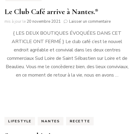
Le Club Café arrive à Nantes.*
sur
mis à jour le
20 novembre 2021
Laisser un commentaire
Le
{ LES DEUX BOUTIQUES ÉVOQUÉES DANS CET
Club
Café
ARTICLE ONT FERMÉ } Le club café c’est le nouvel
arrive
endroit agréable et convivial dans les deux centres
à
Nantes.*
commerciaux Sud Loire de Saint Sébastien sur Loire et de
Beaulieu. Vous me le concèderez bien, des lieux conviviaux,
en ce moment de retour à la vie, nous en avons …
LIFESTYLE
NANTES
RECETTE