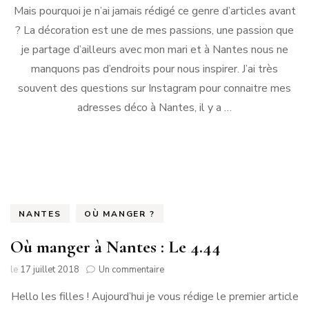
Mais pourquoi je n’ai jamais rédigé ce genre d’articles avant
adresses
déco
? La décoration est une de mes passions, une passion que
à
je partage d’ailleurs avec mon mari et à Nantes nous ne
Nantes
[2023]
manquons pas d’endroits pour nous inspirer. J’ai très
souvent des questions sur Instagram pour connaitre mes
adresses déco à Nantes, il y a …
NANTES
OÙ MANGER ?
Où manger à Nantes : Le 4.44
sur
le
17 juillet 2018
Un commentaire
Où
Hello les filles ! Aujourd’hui je vous rédige le premier article
manger