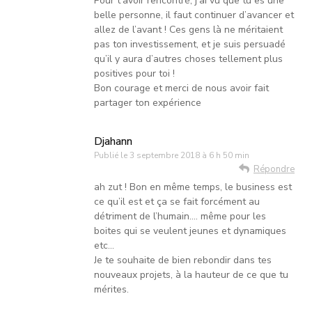
Pour t’avoir rencontré, j’ai vu que tu es une
belle personne, il faut continuer d’avancer et
allez de l’avant ! Ces gens là ne méritaient
pas ton investissement, et je suis persuadé
qu’il y aura d’autres choses tellement plus
positives pour toi !
Bon courage et merci de nous avoir fait
partager ton expérience
Djahann
Publié le
3 septembre 2018 à 6 h 50 min
Répondre
ah zut ! Bon en même temps, le business est
ce qu’il est et ça se fait forcément au
détriment de l’humain…. même pour les
boites qui se veulent jeunes et dynamiques
etc…
Je te souhaite de bien rebondir dans tes
nouveaux projets, à la hauteur de ce que tu
mérites.