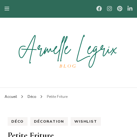
Blog mode à Nantes, lifestyle, beauté et bons plans.
Armelle
Accueil
Déco
Petite Friture
DÉCO
DÉCORATION
WISHLIST
Petite Friture