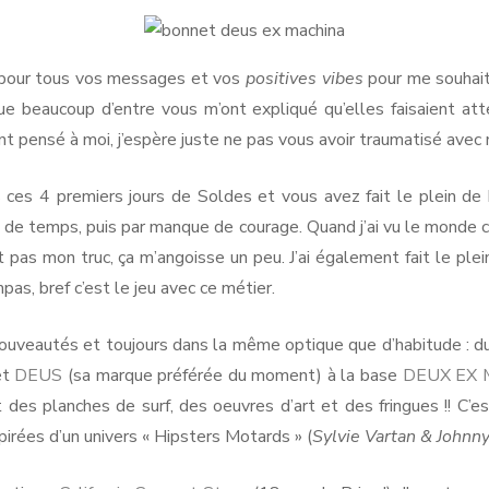
RMANDIE
PEN LANN –
NOIRMOUTIER
ROCHEVILAINE
CABOURG &
er pour tous vos messages et vos
positives vibes
pour me souhait
YS-BAS
PORNIC
DIVES-SUR-
 beaucoup d’entre vous m’ont expliqué qu’elles faisaient att
RENNES
AMSTERDAM
MER
RIS
ient pensé à moi, j’espère juste ne pas vous avoir traumatisé ave
PORNICHET
SAINT-MALO
NORMANDIE
 ces 4 premiers jours de Soldes et vous avez fait le plein de b
 de temps, puis par manque de courage. Quand j’ai vu le monde
est pas mon truc, ça m’angoisse un peu. J’ai également fait le p
pas, bref c’est le jeu avec ce métier.
ouveautés et toujours dans la même optique que d’habitude : du con
et
DEUS
(sa marque préférée du moment) à la base
DEUX EX
des planches de surf, des oeuvres d’art et des fringues !! C’est
irées d’un univers « Hipsters Motards » (
Sylvie Vartan & Johnny 