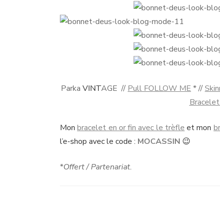
Parka
VINT
AGE //
Pull FOLLOW ME
* //
Ski
Bracelet
Mon
bracelet en or fin avec le trèfle
et mon
b
l’e-shop avec le code :
MOCASSIN
😉
*
Offert / Partenariat.