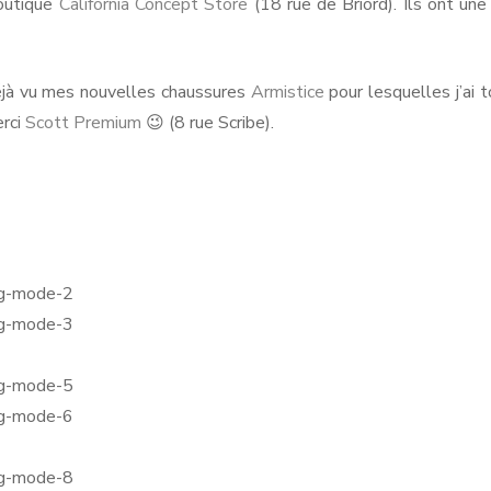
boutique
California Concept Store
(18 rue de Briord). Ils ont un
éjà vu mes nouvelles chaussures
Armistice
pour lesquelles j’ai t
erci
Scott Premium
😉 (8 rue Scribe).