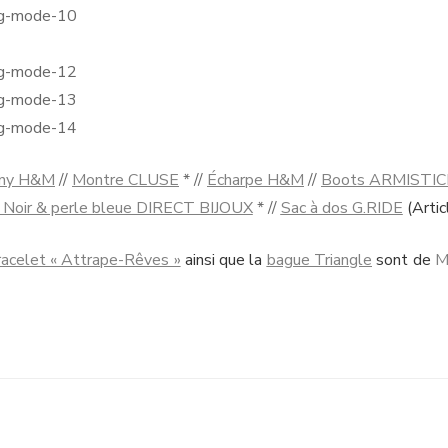
nny H&M
//
Montre CLUSE
* //
Écharpe H&M
//
Boots ARMISTIC
 Noir & perle bleue DIRECT BIJOUX
* //
Sac à dos G.RIDE
(Arti
racelet « Attrape-Rêves »
ainsi que la
bague Triangle
sont de
M