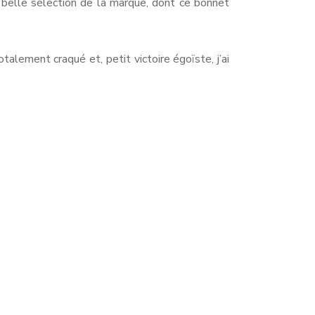
e belle sélection de la marque, dont ce bonnet
otalement craqué et, petit victoire égoïste, j’ai