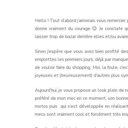
Deus
Ex
NO
Machina
Hello ! Tout d’abord j’aimerais vous remerci
PA
donne vraiment du courage 😉 Je constate que
PA
laisser trop de bazar derrière elles et/ou ava
Sinon j’espère que vous avez bien profité des
emplettes les premiers jours, déjà par manque
de vouloir faire du shopping. Moi, la foule, c’
joyeuses et (
heureusement
) d’autres plus sym
Aujourd’hui, je vous propose un look plein de n
préféré de mon mec en ce moment, son bonn
motos puis qui s’est développée en réalisant 
mecs sont vraiment cool et forcément très insp