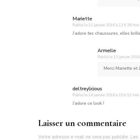
Mariette
Publié le
13 janvier 2016 à 13 h 38 min
J’adore tes chaussures, elles brille
Armelle
Publié le
13 janvier 2016
Merci Mariette et 
deltreylicious
Publié le
14 janvier 2016 à 16 h 52 min
J’adore ce look !
Laisser un commentaire
Votre adresse e-mail ne sera pas publiée.
Les 