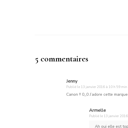
5 commentaires
Jenny
Publié le
13 janvier 2016 à 10 h 59 min
Canon !! 0_0 J’adore cette marque
Armelle
Publié le
13 janvier 2016
Ah oui elle est to