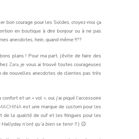
er bon courage pour les Soldes, croyez-moi ça
ention en boutique à dire bonjour ou à ne pas
c mes anecdotes, hein, quand même !!??
ons plans ! Pour ma part, j’évite de faire des
 chez
Zara
, je vous ai trouvé toutes courageuses
lein de nouvelles anecdotes de clientes pas très
fort et un « vol », oui, j’ai piqué l’accessoire
 MACHINA
est une marque de custom pour les
 de la qualité de ouf et les fringues pour les
Hallyday n’ont qu’a bien se tenir !!
) 😉