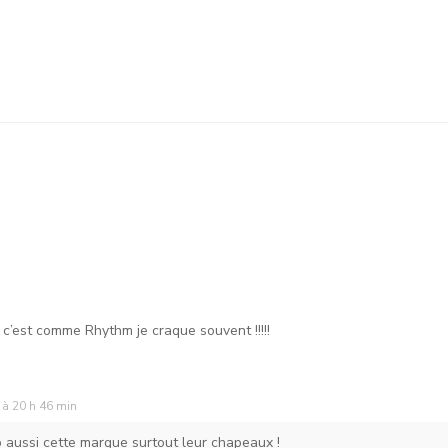
 c’est comme Rhythm je craque souvent !!!!!
 à 20 h 46 min
p aussi cette marque surtout leur chapeaux !