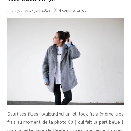
sur
mis à jour le
17 juin 2019
4 commentaires
Get
back
in
90′
Salut les filles ! Aujourd’hui un joli look frais (même très
frais au moment de la photo 😉 ) qui fait la part belle à
ma nouvelle paire de Reebok grises que j’aime d’amour.