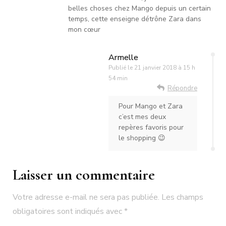
belles choses chez Mango depuis un certain
temps, cette enseigne détrône Zara dans
mon cœur
Armelle
Publié le
21 janvier 2018 à 15 h
54 min
Répondre
Pour Mango et Zara
c’est mes deux
repères favoris pour
le shopping 😉
Laisser un commentaire
Votre adresse e-mail ne sera pas publiée.
Les champs
obligatoires sont indiqués avec
*