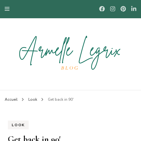
Blog mode à Nantes, lifestyle, beauté et bons plans.
Armelle
Accueil
Look
Get back in 90′
LOOK
Get back in 90′