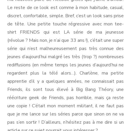
Le reste de ce look est comme à mon habitude, casual,
discret, confortable, simple. Bref, c’est un look sans prise
de tête. Une petite touche régressive avec mon tee-
shirt FRIENDS qui est LA série de ma jeunesse
(révolue ? Mais non, je n’ai que 33 ans !), c’était une super
série qui n’est malheureusement pas très connue des
jeunes d’aujourd’hui malgré les très (trop ?) nombreuses
rediffusions (en même temps les jeunes d’aujourd’hui ne
regardent plus la télé alors…). Charlène, ma petite
apprentie d’il y a quelques années, ne connaissait pas
Friends, ils sont tous élevé à Big Bang Théory, une
réécriture geek de Friends, pas horrible, mais ça reste
une copie ! C’était mon moment militant, il ne faut pas
que je me lance sur les séries parce que sinon on ne va
pas s’en sortir ! D’ailleurs, n’hésitez pas à me dire si un
article sur ce sujet pourrait vous intéresser ?