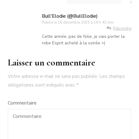
Bull'Elodie (@BullElodie)
Publié le
16 décembre 2015 à 19 h 43 min
Répondre
Cette année, pas de folie, je vais porter la
robe Esprit acheté à la soirée =)
Laisser un commentaire
Votre adresse e-mail ne sera pas publiée.
Les champs
obligatoires sont indiqués avec
*
Commentaire