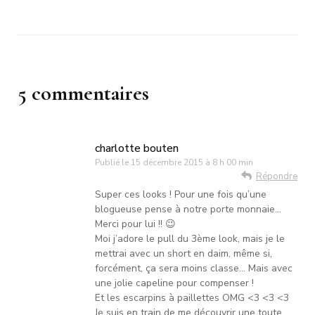
5 commentaires
charlotte bouten
Publié le
15 décembre 2015 à 8 h 00 min
Répondre
Super ces looks ! Pour une fois qu’une
blogueuse pense à notre porte monnaie…
Merci pour lui !! 😉
Moi j’adore le pull du 3ème look, mais je le
mettrai avec un short en daim, même si,
forcément, ça sera moins classe… Mais avec
une jolie capeline pour compenser !
Et les escarpins à paillettes OMG <3 <3 <3
Je suis en train de me découvrir une toute