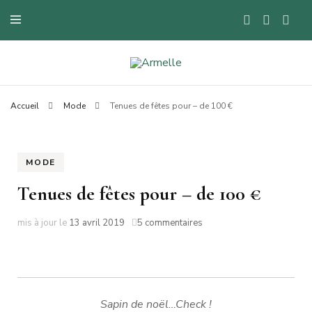
Blog mode à Nantes, lifestyle, beauté et bons plans.
Armelle
Accueil
Mode
Tenues de fêtes pour – de 100 €
MODE
Tenues de fêtes pour – de 100 €
sur
mis à jour le
13 avril 2019
5 commentaires
Tenues
de
fêtes
pour
–
Sapin de noël…Check !
de