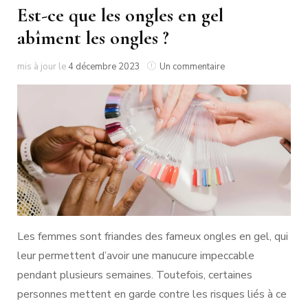
Est-ce que les ongles en gel
abîment les ongles ?
sur
mis à jour le
4 décembre 2023
Un commentaire
Est-
ce
que
les
ongles
en
gel
abîment
les
ongles
?
Les femmes sont friandes des fameux ongles en gel, qui
leur permettent d’avoir une manucure impeccable
pendant plusieurs semaines. Toutefois, certaines
personnes mettent en garde contre les risques liés à ce