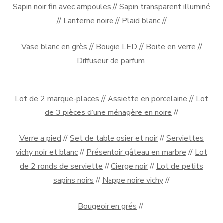
Sapin noir fin avec ampoules
//
Sapin transparent illuminé
//
Lanterne noire
//
Plaid blanc
//
Vase blanc en grès
//
Bougie LED
//
Boite en verre
//
Diffuseur de parfum
Lot de 2 marque-places
//
Assiette en porcelaine
//
Lot
de 3 pièces d’une ménagère en noire
//
Verre a pied
//
Set de table osier et noir
//
Serviettes
vichy noir et blanc
//
Présentoir gâteau en marbre
//
Lot
de 2 ronds de serviette
//
Cierge noir
//
Lot de petits
sapins noirs
//
Nappe noire vichy
//
Bougeoir en grés
//