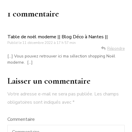
1 commentaire
Table de noël moderne || Blog Déco à Nantes ||
Publié le
11 décembre 2022 à 17 h 57 min
Répondre
[…] Vous pouvez retrouver ici ma sélection shopping Noël
moderne. […]
Laisser un commentaire
Votre adresse e-mail ne sera pas publiée.
Les champs
obligatoires sont indiqués avec
*
Commentaire