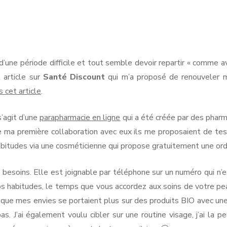
nté
scount
RMANDIE
PEN LANN –
NOIRMOUTIER
ROCHEVILAINE
CABOURG &
uvelle
YS-BAS
PORNIC
donnance
DIVES-SUR-
auté
RENNES
AMSTERDAM
MER
RIS
d’une période difficile et tout semble devoir repartir « comme 
ec
PORNICHET
tyka.
 article sur
Santé Discount
qui m’a proposé de renouveler mo
SAINT-MALO
NORMANDIE
 cet article
.
s’agit d’une
parapharmacie en ligne
qui a été créée par des pharm
 ma première collaboration avec eux ils me proposaient de tester
abitudes via une cosméticienne qui propose gratuitement une or
 besoins. Elle est joignable par téléphone sur un numéro qui n’
os habitudes, le temps que vous accordez aux soins de votre pea
 que mes envies se portaient plus sur des produits BIO avec une
s. J’ai également voulu cibler sur une routine visage, j’ai la p