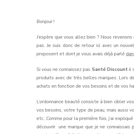
Sa
Di
NO
:
No
Bonjour !
PA
or
be
PA
J’espère que vous allez bien ? Nous revenons 
av
Pa
pas. Je suis donc de retour ici avec un nouvel
proposent et dont je vous avais déjà parlé
dans
Si vous ne connaissez pas
Santé Discount
il 
produits avec de très belles marques. Lors de
achats en fonction de vos besoins et de vos h
L’ordonnance beauté consiste à bien cibler vos
vos besoins, votre type de peau, mais aussi v
etc…Comme pour la première fois, j’ai expliqué
découvrir une marque que je ne connaissais pa