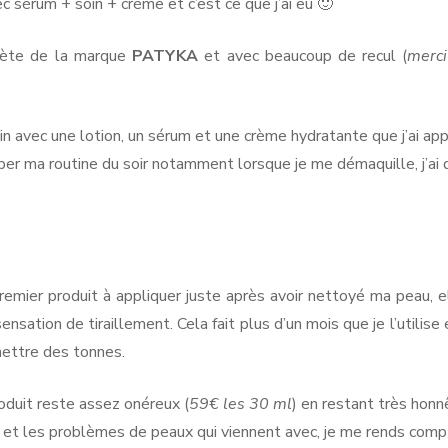
ec sérum + soin + crème et c’est ce que j’ai eu 🙂
plète de la marque
PATYKA
et avec beaucoup de recul (
merci
n avec une lotion, un sérum et une crème hydratante que j’ai appl
er ma routine du soir notamment lorsque je me démaquille, j’ai
remier produit à appliquer juste après avoir nettoyé ma peau, e
nsation de tiraillement. Cela fait plus d’un mois que je l’utilise 
mettre des tonnes.
oduit reste assez onéreux (
59€ les 30 ml
) en restant très hon
 et les problèmes de peaux qui viennent avec, je me rends compt