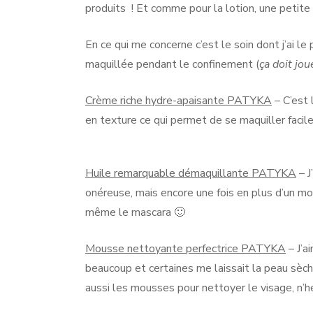
produits ! Et comme pour la lotion, une petite 
En ce qui me concerne c’est le soin dont j’ai le 
maquillée pendant le confinement (
ça doit jo
Crème riche hydre-apaisante PATYKA
– C’est 
en texture ce qui permet de se maquiller facil
Huile remarquable démaquillante PATYKA
– J
onéreuse, mais encore une fois en plus d’un moi
même le mascara 🙂
Mousse nettoyante perfectrice PATYKA
– J’a
beaucoup et certaines me laissait la peau sèche
aussi les mousses pour nettoyer le visage, n’hé