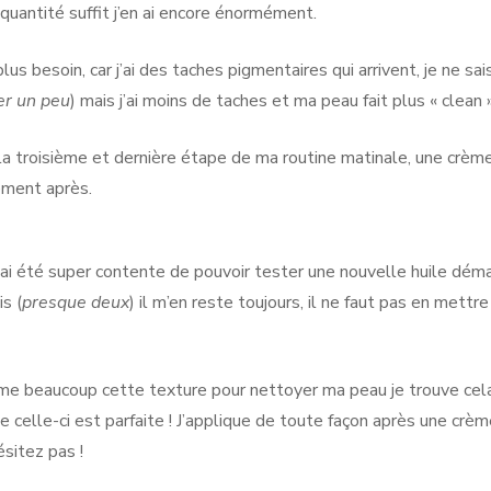
quantité suffit j’en ai encore énormément.
plus besoin, car j’ai des taches pigmentaires qui arrivent, je ne sai
uer un peu
) mais j’ai moins de taches et ma peau fait plus « clean »
la troisième et dernière étape de ma routine matinale, une crème 
ement après.
’ai été super contente de pouvoir tester une nouvelle huile dém
s (
presque deux
) il m’en reste toujours, il ne faut pas en mett
ime beaucoup cette texture pour nettoyer ma peau je trouve cela t
 celle-ci est parfaite ! J’applique de toute façon après une crème
sitez pas !