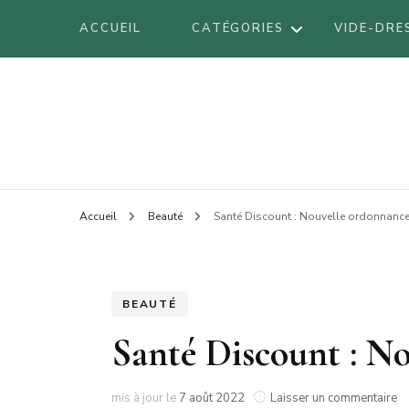
ACCUEIL
CATÉGORIES
VIDE-DRE
DÉCORATION
Blog mode à Nantes, lifestyle, beauté 
Armel
DIY
VOYAGES
BE
Accueil
Beauté
Santé Discount : Nouvelle ordonnance
LIFESTYLE
BO
LOOK
BR
BEAUTÉ
BEAUTÉ
LI
Santé Discount : No
LO
AT
su
mis à jour le
7 août 2022
Laisser un commentaire