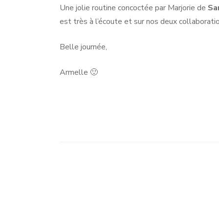
Une jolie routine concoctée par Marjorie de
Sa
est très à l’écoute et sur nos deux collaborati
Belle journée,
Armelle 🙂
Navigation
d'article