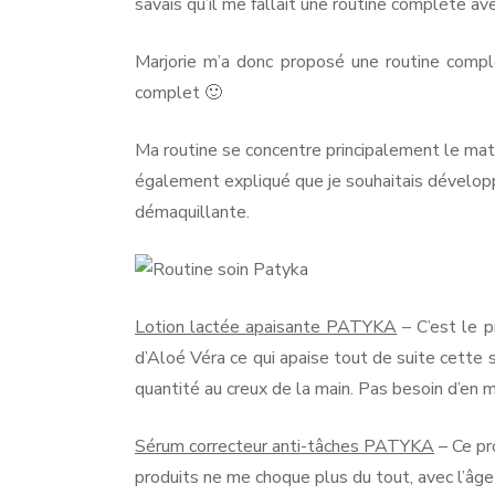
savais qu’il me fallait une routine complète av
Marjorie m’a donc proposé une routine com
complet 🙂
Ma routine se concentre principalement le mati
également expliqué que je souhaitais développ
démaquillante.
Lotion lactée apaisante PATYKA
– C’est le p
d’Aloé Véra ce qui apaise tout de suite cette se
quantité au creux de la main. Pas besoin d’en 
Sérum correcteur anti-tâches PATYKA
– Ce pr
produits ne me choque plus du tout, avec l’âge