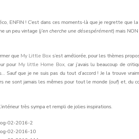
y
tle
RMANDIE
PEN LANN –
NOIRMOUTIER
ome
ROCHEVILAINE
CABOURG &
x
co, ENFIN ! C’est dans ces moments-là que je regrette que la
YS-BAS
PORNIC
DIVES-SUR-
he un peu vintage (
j’en cherche une désespérément
) mais NON !
RENNES
AMSTERDAM
MER
RIS
PORNICHET
SAINT-MALO
NORMANDIE
firmer que
My Little Box
s’est améliorée, pour les thèmes propo
peur pour
My little Home Box,
car j’avais lu beaucoup de criti
as… Sauf que je ne suis pas du tout d’accord ! Je la trouve vra
urs ne sont jamais les mêmes pour tout le monde (
ouf
) et, du c
l’intérieur très sympa et rempli de jolies inspirations.