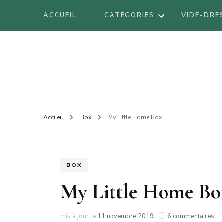
ACCUEIL
CATÉGORIES
VIDE-DRE
DÉCORATION
Blog mode à Nantes, lifestyle, beauté 
Armel
DIY
VOYAGES
BE
Accueil
Box
My Little Home Box
LIFESTYLE
BO
LOOK
BR
BEAUTÉ
BOX
LI
My Little Home Bo
LO
AT
su
mis à jour le
11 novembre 2019
6 commentaires