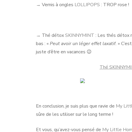
→ Vernis à ongles
LOLLIPOPS
: TROP rose !
→ Thé détox
SKINNYMINT
: Les thés détox 
bas : «
Peut avoir un léger effet laxatif.
» C’est
juste d’être en vacances 😉
Thé SKINNYMIN
En conclusion, je suis plus que ravie de
My Lit
sûre de les utiliser sur le long terme !
Et vous, qu’avez-vous pensé de
My Little Ho