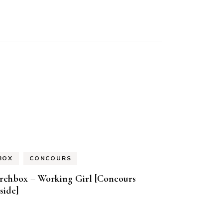
BOX
CONCOURS
irchbox – Working Girl [Concours
side]