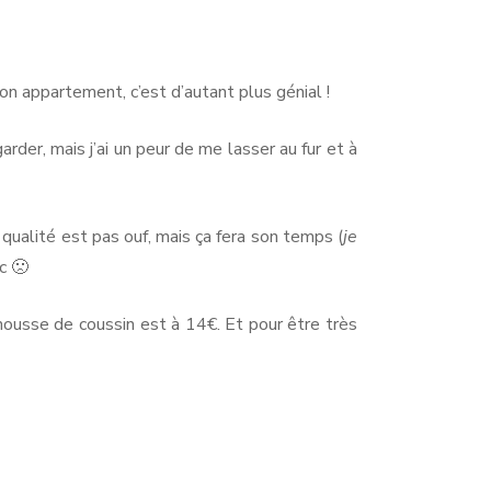
 appartement, c’est d’autant plus génial !
rder, mais j’ai un peur de me lasser au fur et à
 qualité est pas ouf, mais ça fera son temps (
je
c 🙁
housse de coussin est à 14€. Et pour être très