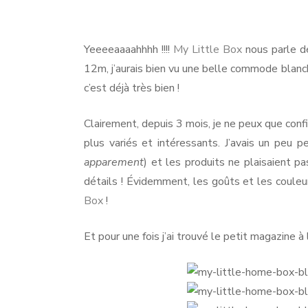
M
Lit
NO
H
Bo
Yeeeeaaaahhhh !!!!
My Little Box
nous parle dé
PA
12m, j’aurais bien vu une belle commode blanc
PA
c’est déjà très bien !
Clairement, depuis 3 mois, je ne peux que con
plus variés et intéressants. J’avais un peu 
apparement
) et les produits ne plaisaient p
détails ! Évidemment, les goûts et les coule
Box
!
Et pour une fois j’ai trouvé le petit magazine à 