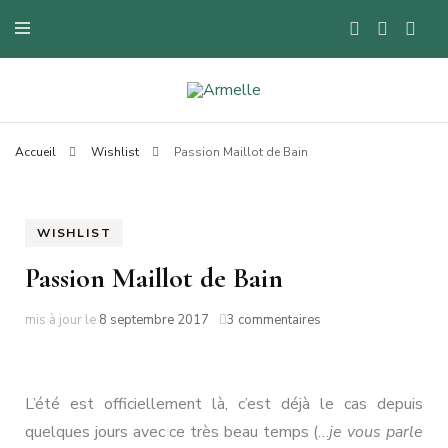
Blog mode à Nantes, lifestyle, beauté et bons plans.
Armelle
Accueil
Wishlist
Passion Maillot de Bain
WISHLIST
Passion Maillot de Bain
sur
mis à jour le
8 septembre 2017
3 commentaires
Passion
Maillot
de
Bain
L’été est officiellement là, c’est déjà le cas depuis
quelques jours avec ce très beau temps (…
je vous parle