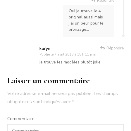
Répondre
Oui je trouve le 4
original aussi mais
j’ai un peur pour le
bronzage…
karyn
Répondre
Publié le
7 avril 2018 à 18 h 11 min
je trouve les modèles plutôt jolie.
Laisser un commentaire
Votre adresse e-mail ne sera pas publiée.
Les champs
obligatoires sont indiqués avec
*
Commentaire