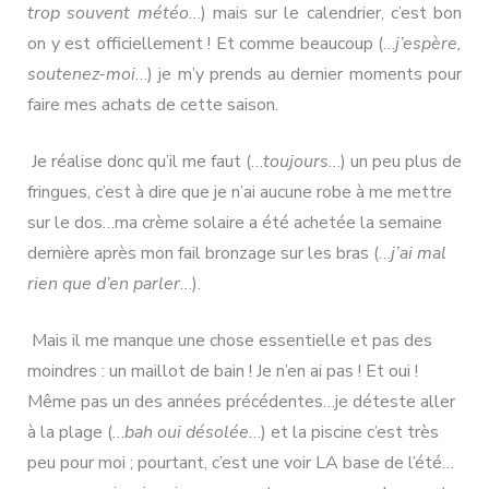
trop souvent météo
…) mais sur le calendrier, c’est bon
on y est officiellement ! Et comme beaucoup (…
j’espère,
soutenez-moi
…) je m’y prends au dernier moments pour
faire mes achats de cette saison.
Je réalise donc qu’il me faut (…
toujours
…) un peu plus de
fringues, c’est à dire que je n’ai aucune robe à me mettre
sur le dos…ma crème solaire a été achetée la semaine
dernière après mon fail bronzage sur les bras (…
j’ai mal
rien que d’en parler
…).
Mais il me manque une chose essentielle et pas des
moindres : un maillot de bain ! Je n’en ai pas ! Et oui !
Même pas un des années précédentes…je déteste aller
à la plage (…
bah oui désolée
…) et la piscine c’est très
peu pour moi ; pourtant, c’est une voir LA base de l’été…