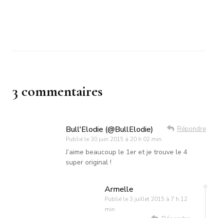
3 commentaires
Bull'Elodie (@BullElodie)
Répondre
Publié le
30 juin 2015 à 20 h 02 min
J’aime beaucoup le 1er et je trouve le 4
super original !
Armelle
Publié le
3 juillet 2015 à 7 h 12
min