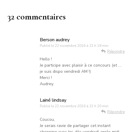
32 commentaires
Berson audrey
Publié le
22 novembre 2016 à 21 h 18 min
Répondre
Hello !
Je participe avec plaisir à ce concours (et ….
je suis dispo vendredi AM !)
Merci !
Audrey.
Lainé lindsay
Publié le
22 novembre 2016 à 21 h 20 min
Répondre
Coucou,
Je serais ravie de partager cet instant
shopping avec toi, dès vendredi après midi.