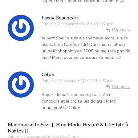
super ! Merci pour ce concours Armelle 😉
Fanny Beaugeart
Publié le
23 novembre 2016 à 18 h 27 min
Répondre
Je participe, je suis au chômage alors je suis
assez libre l’après midi ! Dans mon malheur
un petit shopping de 200€ ne me fera pas de
mal ! Merci pour ce concours Armelle <3
Chloe
Publié le
23 novembre 2016 à 21 h 40 min
Répondre
Super ! Je participe avec plaisir à ce
concours et je croise les doigts ! Merci
beaucoup! 🙂 Chloe
Mademoiselle Sissi || Blog Mode, Beauté & Lifestyle à
Nantes ||
Publié le
28 novembre 2016 à 16 h 01 min