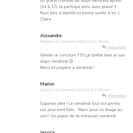
un grand créneau de dispo vendredi aprem
(14 à 17). Je participe donc avec plaisir !!
Peut etre a bientôt et bonne soirée à toi :).
Claire
Alexandra
Publié le
22 novembre 2016 à 22 h 40 min
Répondre
Génial ce concours !! Et ça tombe bien je suis
dispo vendredi 😉
Merci et j’espère a vendredi !
Marion
Publié le
22 novembre 2016 à 22 h 49 min
Répondre
Superbe idée ! Le vendredi tout est permis
Les jeux sont faits… Merci pour ce tirage au
sort ! Au plaisir de te retrouver vendredi
Jessica