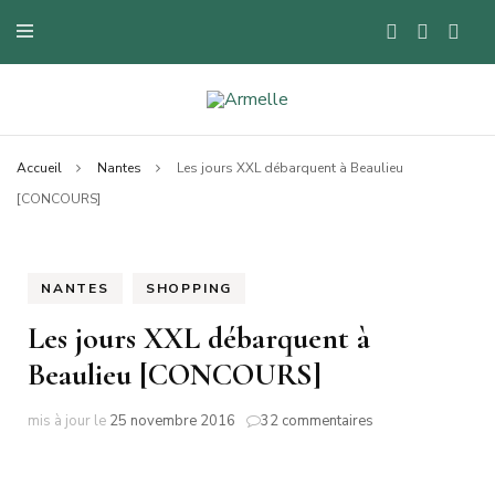
Blog mode à Nantes, lifestyle, beauté et bons plans.
Armelle
Accueil
Nantes
Les jours XXL débarquent à Beaulieu
[CONCOURS]
NANTES
SHOPPING
Les jours XXL débarquent à
Beaulieu [CONCOURS]
sur
mis à jour le
25 novembre 2016
32 commentaires
Les
jours
XXL