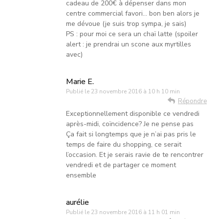
cadeau de 200€ à dépenser dans mon
centre commercial favori… bon ben alors je
me dévoue (je suis trop sympa, je sais)
PS : pour moi ce sera un chaï latte (spoiler
alert : je prendrai un scone aux myrtilles
avec)
Marie E.
Publié le
23 novembre 2016 à 10 h 10 min
Répondre
Exceptionnellement disponible ce vendredi
après-midi, coïncidence? Je ne pense pas
Ça fait si longtemps que je n’ai pas pris le
temps de faire du shopping, ce serait
l’occasion. Et je serais ravie de te rencontrer
vendredi et de partager ce moment
ensemble
aurélie
Publié le
23 novembre 2016 à 11 h 01 min