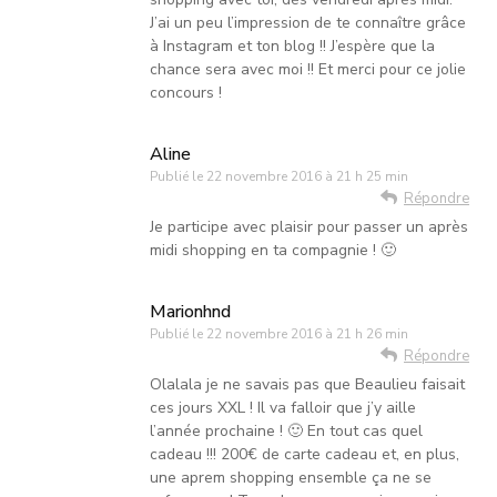
J’ai un peu l’impression de te connaître grâce
à Instagram et ton blog !! J’espère que la
chance sera avec moi !! Et merci pour ce jolie
concours !
Aline
Publié le
22 novembre 2016 à 21 h 25 min
Répondre
Je participe avec plaisir pour passer un après
midi shopping en ta compagnie ! 🙂
Marionhnd
Publié le
22 novembre 2016 à 21 h 26 min
Répondre
Olalala je ne savais pas que Beaulieu faisait
ces jours XXL ! Il va falloir que j’y aille
l’année prochaine ! 🙂 En tout cas quel
cadeau !!! 200€ de carte cadeau et, en plus,
une aprem shopping ensemble ça ne se