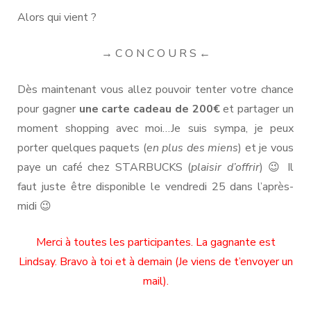
Alors qui vient ?
→ C O N C O U R S ←
Dès maintenant vous allez pouvoir tenter votre chance
pour gagner
une carte cadeau de 200€
et partager un
moment shopping avec moi…Je suis sympa, je peux
porter quelques paquets (
en plus des miens
) et je vous
paye un café chez STARBUCKS (
plaisir d’offrir
) 😉 Il
faut juste être disponible le vendredi 25 dans l’après-
midi 😉
Merci à toutes les participantes. La gagnante est
Lindsay. Bravo à toi et à demain (Je viens de t’envoyer un
mail).