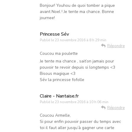
Bonjour! Youhou de quoi tomber a pique
avant Noel ! Je tente ma chance. Bonne
journee!
Princesse Sév
Publié le
23 novembre 2016 à 8 h 29 min
Répondre
Coucou ma poulette
Je tente ma chance , sait’on jamais pour
pouvoir te revoir depuis si longtemps <3
Bisous magique <3
Sév la princesse fofolle
Claire - Nantaise.fr
Publié le
23 novembre 2016 à 10 h 06 min
Répondre
Coucou Armelle,
Si pour enfin pouvoir passer du temps avec
toi il faut aller jusqu’à gagner une carte