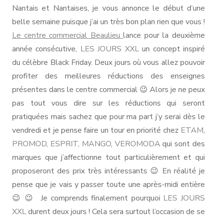
débarquent
Nantais et Nantaises, je vous annonce le début d’une
à
belle semaine puisque j’ai un très bon plan rien que vous !
Beaulieu
Le centre commercial Beaulieu
lance pour la deuxième
[CONCOURS]
année consécutive,
LES JOURS XXL
un concept inspiré
du célèbre Black Friday. Deux jours où vous allez pouvoir
profiter des meilleures réductions des enseignes
présentes dans le centre commercial 😉 Alors je ne peux
pas tout vous dire sur les réductions qui seront
pratiquées mais sachez que pour ma part j’y serai dès le
vendredi et je pense faire un tour en priorité chez
ETAM
,
PROMOD
,
ESPRIT
,
MANGO
,
VEROMODA
qui sont des
marques que j’affectionne tout particulièrement et qui
proposeront des prix très intéressants 😉 En réalité je
pense que je vais y passer toute une après-midi entière
😉 😉 Je comprends finalement pourquoi
LES JOURS
XXL
durent deux jours ! Cela sera surtout l’occasion de se