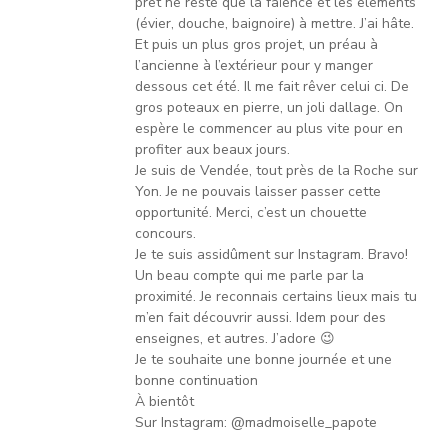
prêt ne reste que la faïence et les elements
(évier, douche, baignoire) à mettre. J’ai hâte.
Et puis un plus gros projet, un préau à
l’ancienne à l’extérieur pour y manger
dessous cet été. Il me fait rêver celui ci. De
gros poteaux en pierre, un joli dallage. On
espère le commencer au plus vite pour en
profiter aux beaux jours.
Je suis de Vendée, tout près de la Roche sur
Yon. Je ne pouvais laisser passer cette
opportunité. Merci, c’est un chouette
concours.
Je te suis assidûment sur Instagram. Bravo!
Un beau compte qui me parle par la
proximité. Je reconnais certains lieux mais tu
m’en fait découvrir aussi. Idem pour des
enseignes, et autres. J’adore 😉
Je te souhaite une bonne journée et une
bonne continuation
À bientôt
Sur Instagram: @madmoiselle_papote