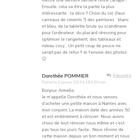
mettre une verrière derrière notre canapé !
Ensuite, cela va être la partie la plus
intéressante : la déco !! Choix du sol (faux
carreaux de ciments ?) des peintures : blanc
et bleu, de la tablette brute ou scandinave
pour l’ordinateur, du placard-dressing pour
optimiser le rangement, des tableaux et
rideau cosy… Un petit coup de pouce ne
serait pas de refus !! Je t’envoie des photos
🙂
Dorothée POMMIER
Répondre
Publié le
2 janvier 2019 à 18 h 50 min
Bonjour Armelle,
Je m’appelle Dorothée et nous venons
d’acheter une petite maison à Nantes avec
mon conjoint. La maison date des années 50
et est entièrement à rénover. Nous avons
choisi de tout rénover nous même et c’est
pas tous les jours facile . Nous rêvons de
cette maison depuis un bon moment et nous