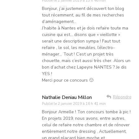
Publié le
2 janvier 2019 à 15 h 46 min
Bonjour, j’ai justement découvert ton blog
tout récemment, au fil de mes recherches
d’aménagement…
J’habite à Nantes et je dois refaire toute ma
cuisine qui est… disons que « vieillotte »
serait une description sympa ! Faut tout
refaire , le sol, les meubles, l’électro-
ménager… Tout ! C’est un projet très
chouette, mais c’est aussi très cher. Alors un
bon d’achat chez Lapeyre NANTES ? Je dis
YES !
Merci pour ce concours 🙂
Nathalie Deniau Millon
Répondre
Publié le
2 janvier 2019 à 16 h 41 min
Bonjour Armelle ! Ton concours tombe à pic !
En projets 2019, nous avons, entre autres.
celui de refaire notre chambre et de rénover
entièrement notre dressing . Actuellement,
un grand placard bien moche et