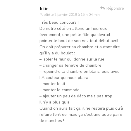
Julie
Répondre
Publié le
2 janvier 2019 à 15 h 04 min
Très beau concours !
De notre côté on attend un heureux
événement, une petite fille qui devrait
pointer le bout de son nez tout début avril.
On doit préparer sa chambre et autant dire
qu’il y a du boulot :
– isoler le mur qui donne sur la rue
– changer sa fenêtre de chambre
– repeindre la chambre en blanc, puis avec
LA couleur qui nous plaira.
– monter le lit
– monter la commode
– ajouter un peu de déco mais pas trop
Il n’y a plus qu’a
Quand on aura fait ça, il ne restera plus qu’à
refaire l’entree, mais ça c’est une autre paire
de manches !