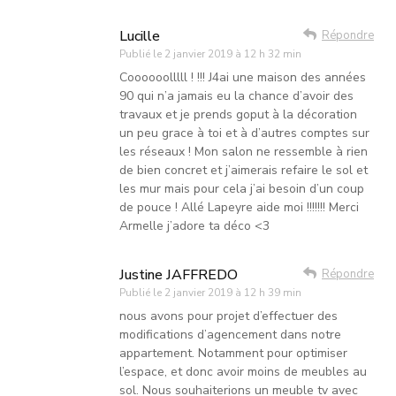
Lucille
Répondre
Publié le
2 janvier 2019 à 12 h 32 min
Coooooolllll ! !!! J4ai une maison des années
90 qui n’a jamais eu la chance d’avoir des
travaux et je prends goput à la décoration
un peu grace à toi et à d’autres comptes sur
les réseaux ! Mon salon ne ressemble à rien
de bien concret et j’aimerais refaire le sol et
les mur mais pour cela j’ai besoin d’un coup
de pouce ! Allé Lapeyre aide moi !!!!!!! Merci
Armelle j’adore ta déco <3
Justine JAFFREDO
Répondre
Publié le
2 janvier 2019 à 12 h 39 min
nous avons pour projet d’effectuer des
modifications d’agencement dans notre
appartement. Notamment pour optimiser
l’espace, et donc avoir moins de meubles au
sol. Nous souhaiterions un meuble tv avec