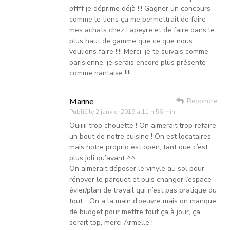
pffff je déprime déjà !!! Gagner un concours
comme le tiens ça me permettrait de faire
mes achats chez Lapeyre et de faire dans le
plus haut de gamme que ce que nous
voulions faire !!!! Merci, je te suivais comme
parisienne, je serais encore plus présente
comme nantaise !!!!
Marine
Répondre
Publié le
2 janvier 2019 à 11 h 56 min
Ouiiiii trop chouette ! On aimerait trop refaire
un bout de notre cuisine ! On est locataires
mais notre proprio est open, tant que c’est
plus joli qu’avant ^^
On aimerait déposer le vinyle au sol pour
rénover le parquet et puis changer l’espace
évier/plan de travail qui n’est pas pratique du
tout… On a la main d’oeuvre mais on manque
de budget pour mettre tout ça à jour, ça
serait top, merci Armelle !