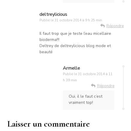
deltreylicious
Publié le
31 octobre 2014 à 9 h 25 min
Répondre
Il faut trop que je teste l’eau micellaire
bioderma!!!
Deltrey de deltreylicious blog mode et
beauté
Armelle
Publié le
31 octobre 2014 à 11
h 39 min
Répondre
Oui, il le faut c’est
vraiment top!
Laisser un commentaire