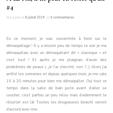
#4
sur
mis à jour le
8 juillet 2019
4 commentaires
A
La
Fin,
il
En ce moment, je suis concentrée à fond sur le
ne
démaquillage ! Il y a encore peu de temps le soir je me
peut
démaquillais avec un démaquillant dit « classique » et
en
rester
c’est tout ! Et après je me plaignais d’avoir des
qu’un
problèmes de peaux (
…je l’ai cherché, non ?…
) Alors j’ai
#4
arrêté les conneries et depuis quelques mois, je me cale
15 à 20 minutes pour bien me démaquiller. Oui tout ce
temps dans la salle de bain juste avant d’aller se
coucher, c’est parfois un peu relou mais évidemment le
résultat est là! Toutes les blogueuses beauté seront
d’accord avec moi.