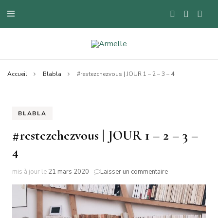
Blog mode à Nantes, lifestyle, beauté et bons plans.
Armelle
Accueil
Blabla
#restezchezvous | JOUR 1 – 2 – 3 – 4
BLABLA
#restezchezvous | JOUR 1 – 2 – 3 –
4
sur
mis à jour le
21 mars 2020
Laisser un commentaire
#restezchezvous
|
JOUR
1