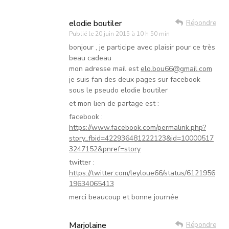
elodie boutiler
Répondre
Publié le
20 juin 2015 à 10 h 50 min
bonjour , je participe avec plaisir pour ce très
beau cadeau
mon adresse mail est
elo.bou66@gmail.com
je suis fan des deux pages sur facebook
sous le pseudo elodie boutiler
et mon lien de partage est :
facebook :
https://www.facebook.com/permalink.php?
story_fbid=422936481222123&id=10000517
3247152&pnref=story
twitter :
https://twitter.com/leyloue66/status/6121956
19634065413
merci beaucoup et bonne journée
Marjolaine
Répondre