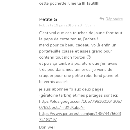
cette pochette il me la !!!! faut!!!!!!
Petite G
Répondre
Publié le
19 juin 2015 à 20 h 55 min
C’est vrai que ces touches de jaune font tout
le peps de cette tenue, j’adore !
merci pour ce beau cadeau, voilà enfin un
portefeuille classe et assez grand pour
contenir tout mon foutoir 🙂
et puis ça tombe à pic: alors que j’en avais
très peu dans mes armoires, je viens de
craquer pour une petite robe fond jaune et
le vernis assorti !
je suis abonnée fb aux deux pages
(géraldine larbre) et mes partages sont ici:
https://plus.google.com/10577961601643057
0762/posts/Hi8XcKubpNr
https://www.pinterest.com/pin/14974475633
7418715/
Bon we !