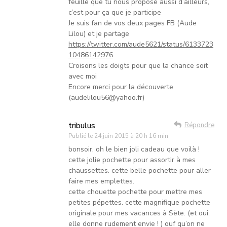
feuille que tu nous propose aussi d’ailleurs,
c’est pour ça que je participe
Je suis fan de vos deux pages FB (Aude
Lilou) et je partage
https://twitter.com/aude5621/status/6133723
10486142976
Croisons les doigts pour que la chance soit
avec moi
Encore merci pour la découverte
(audelilou56@yahoo.fr)
tribulus
Répondre
Publié le
24 juin 2015 à 20 h 16 min
bonsoir, oh le bien joli cadeau que voilà !
cette jolie pochette pour assortir à mes
chaussettes. cette belle pochette pour aller
faire mes emplettes.
cette chouette pochette pour mettre mes
petites pépettes. cette magnifique pochette
originale pour mes vacances à Sète. (et oui,
elle donne rudement envie ! ) ouf qu’on ne