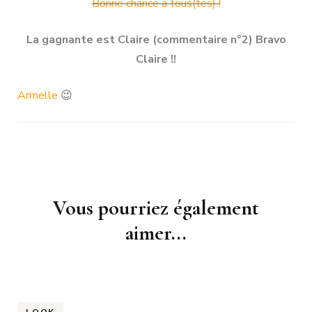
Bonne chance à tous(tes) !
La gagnante est Claire (commentaire n°2) Bravo
Claire !!
Armelle
😉
Navigation
Vous pourriez également
d'article
aimer...
LOOK