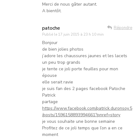
Merci de nous gâter autant.
A bientôt.
patoche
Répondre
Publié le
17 juin 2015 à 23 h 10 min
Bonjour
de bien jolies photos
j’adore les chaussures jaunes et les lacets
un peu trop grands
je tente ce joli porte feuilles pour mon
épouse
elle serait ravie
je suis fan des 2 pages facebook Patoche
Patrick
partage
https://www.facebook.com/patrick.duronsoy.5
/posts/1596158893994661?pnref=story
je vous souhaite une bonne semaine
Profitez de ce joli temps que l’on a en ce
moment