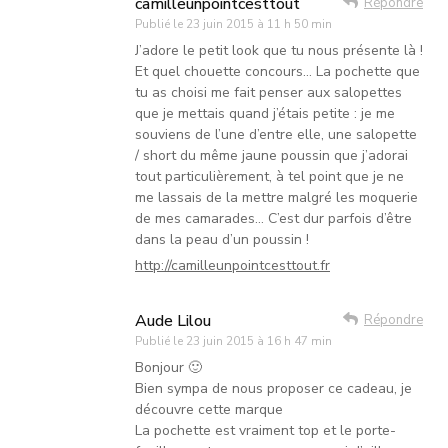
camilleunpointcesttout
Répondre
Publié le
23 juin 2015 à 11 h 50 min
J’adore le petit look que tu nous présente là !
Et quel chouette concours… La pochette que
tu as choisi me fait penser aux salopettes
que je mettais quand j’étais petite : je me
souviens de l’une d’entre elle, une salopette
/ short du même jaune poussin que j’adorai
tout particulièrement, à tel point que je ne
me lassais de la mettre malgré les moquerie
de mes camarades… C’est dur parfois d’être
dans la peau d’un poussin !
http://camilleunpointcesttout.fr
Aude Lilou
Répondre
Publié le
23 juin 2015 à 16 h 47 min
Bonjour 🙂
Bien sympa de nous proposer ce cadeau, je
découvre cette marque
La pochette est vraiment top et le porte-