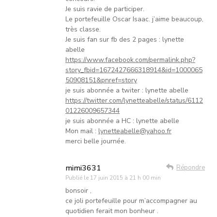
Je suis ravie de participer.
Le portefeuille Oscar Isaac. j’aime beaucoup,
très classe.
Je suis fan sur fb des 2 pages : lynette
abelle
https://www.facebook.com/permalink.php?
story_fbid=1672427666318914&id=1000065
50908151&pnref=story
je suis abonnée a twiter : lynette abelle
https://twitter.com/lynetteabelle/status/6112
01226009657344
je suis abonnée a HC : lynette abelle
Mon mail :
lynetteabelle@yahoo.fr
merci belle journée.
mimi3631
Répondre
Publié le
17 juin 2015 à 21 h 00 min
bonsoir ,
ce joli portefeuille pour m’accompagner au
quotidien ferait mon bonheur .