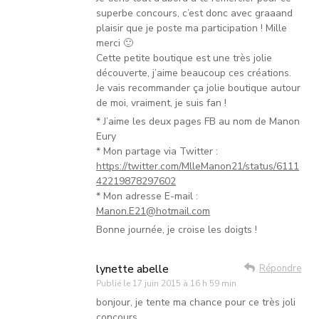
superbe concours, c’est donc avec graaand
plaisir que je poste ma participation ! Mille
merci 🙂
Cette petite boutique est une très jolie
découverte, j’aime beaucoup ces créations.
Je vais recommander ça jolie boutique autour
de moi, vraiment, je suis fan !
* J’aime les deux pages FB au nom de Manon
Eury
* Mon partage via Twitter :
https://twitter.com/MlleManon21/status/6111
42219878297602
* Mon adresse E-mail :
Manon.E21@hotmail.com
Bonne journée, je croise les doigts !
lynette abelle
Répondre
Publié le
17 juin 2015 à 16 h 59 min
bonjour, je tente ma chance pour ce très joli
concours.