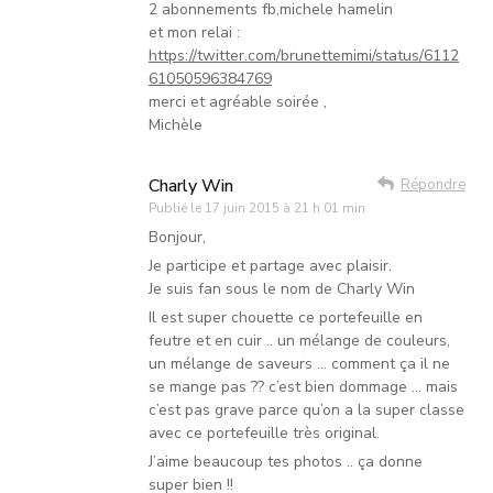
2 abonnements fb,michele hamelin
et mon relai :
https://twitter.com/brunettemimi/status/6112
61050596384769
merci et agréable soirée ,
Michèle
Charly Win
Répondre
Publié le
17 juin 2015 à 21 h 01 min
Bonjour,
Je participe et partage avec plaisir.
Je suis fan sous le nom de Charly Win
Il est super chouette ce portefeuille en
feutre et en cuir .. un mélange de couleurs,
un mélange de saveurs … comment ça il ne
se mange pas ?? c’est bien dommage … mais
c’est pas grave parce qu’on a la super classe
avec ce portefeuille très original.
J’aime beaucoup tes photos .. ça donne
super bien !!