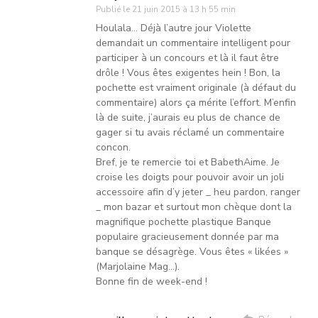
Publié le
21 juin 2015 à 13 h 55 min
Houlala… Déjà l’autre jour Violette
demandait un commentaire intelligent pour
participer à un concours et là il faut être
drôle ! Vous êtes exigentes hein ! Bon, la
pochette est vraiment originale (à défaut du
commentaire) alors ça mérite l’effort. M’enfin
là de suite, j’aurais eu plus de chance de
gager si tu avais réclamé un commentaire
concon.
Bref, je te remercie toi et BabethAime. Je
croise les doigts pour pouvoir avoir un joli
accessoire afin d’y jeter _ heu pardon, ranger
_ mon bazar et surtout mon chèque dont la
magnifique pochette plastique Banque
populaire gracieusement donnée par ma
banque se désagrège. Vous êtes « likées »
(Marjolaine Mag…).
Bonne fin de week-end !