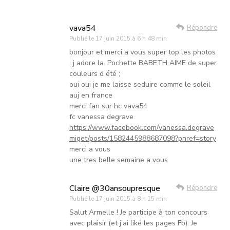
vava54
Répondre
Publié le
17 juin 2015 à 6 h 48 min
bonjour et merci a vous super top les photos
. j adore la. Pochette BABETH AIME de super
couleurs d été ;
oui oui je me laisse seduire comme le soleil
auj en france
merci fan sur hc vava54
fc vanessa degrave
https://www.facebook.com/vanessa.degrave
miget/posts/1582445988687098?pnref=story
merci a vous
une tres belle semaine a vous
Claire @30ansoupresque
Répondre
Publié le
17 juin 2015 à 8 h 15 min
Salut Armelle ! Je participe à ton concours
avec plaisir (et j’ai liké les pages Fb). Je