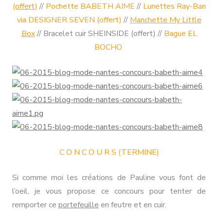
(offert)
//
Pochette BABETH AIME
//
Lunettes Ray-Ban
via DESIGNER SEVEN (offert)
//
Manchette My Little
Box
// Bracelet cuir SHEINSIDE (offert) //
Bague EL
BOCHO
C O N C O U R S (TERMINE)
Si comme moi les créations de Pauline vous font de
l’oeil, je vous propose ce concours pour tenter de
remporter ce
portefeuille
en feutre et en cuir.