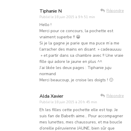
Tiphanie N
Répondre
Publié le
18 juin 2015 à 9 h 51 min
Hello !
Merci pour ce concours, la pochette est
vraiment superbe !! 😀
Si je la gagne je parie que ma puce m’a me
l’arracher des mains en disant » cadeauuuu
» et partir dans sa chambre avec !! Une vraie
fille qui adore le jaune en plus ^^
J’ai likée les deux pages : Tiphanie juju
normand
Merci beaucoup, je croise les doigts ! 🙂
Alda Xavier
Répondre
Publié le
18 juin 2015 à 20 h 45 min
Eh les filles cette pochette elle est top. Je
suis fan de Babeth aime… Pour accompagner
mes lunettes, mes chaussures, et ma boucle
d’oreille péruvienne JAUNE, bien sûr que