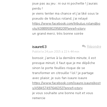
joue pas au jeu : ni oui ni pochette ! j’aurais
perdu !
je viens tenter ma chance et j’ai liké sous le
pseudo de tribulus roland, j’ai relayé
https://www.facebook.com/tribulus.roland/po
sts/438895902958209?pnref=story
un grand merci, très bonne soirée
isaure63
Répondre
Publié le
24 juin 2015 à 22 h 44 min
bonsoir, j’arrive à la dernière minute, il est
presque minuit, il faut que je me dépêche
sinon le porte feuilles risque de se
transformer en citrouille ! lol ! je partage
avec plaisir, je suis fan isaure isaure
https://www.facebook.com/isaure.isaure/post
s/458457497646353?pnref=story
je vous souhaite une bonne nuit et vous
remercie