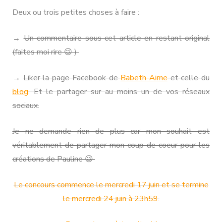
Deux ou trois petites choses à faire :
→
Un commentaire sous cet article en restant original
(faites moi rire 😉 )
→
Liker la page Facebook de
Babeth Aime
et celle du
blog
. Et le partager sur au moins un de vos réseaux
sociaux.
Je ne demande rien de plus car mon souhait est
véritablement de partager mon coup de coeur pour les
créations de Pauline 😉
Le concours commence le mercredi 17 juin et se termine
le mercredi 24 juin à 23h59.