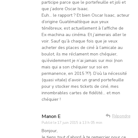
participe parce que le portefeuille et joli et
que j’adore Oscar Isaac.
Euh… le rapport ? Et bien Oscar Isaac, acteur
d’origine Guatémaltèque aux yeux
ténébreux, est actuellement à l’affiche de
Ex-machina au cinéma. Et j’aimerais aller le
voir. Sauf qu’à chaque fois que je veux
acheter des places de ciné à l’amicale au
boulot, ils me réclament mon chéquier,
qu’évidemment je n’ai jamais sur moi (non
mais qui a son chéquier sur soi en
permanence, en 2015 ?!?). D’où la nécessité
(quasi vitale) d’avoir un grand portefeuille
pour y stocker mes tickets de ciné, mes
innombrables cartes de fidélité… et mon
chéquier !
Manon E
Répondre
Publié le
17 juin 2015 à 13 h 05 min
Bonjour,
Je tiens tout d’abord à te remercier pour ce