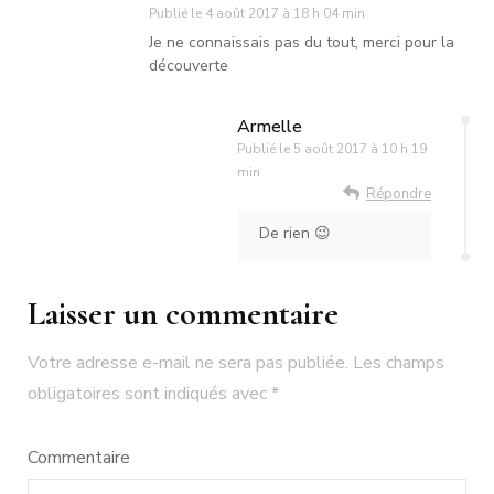
Publié le
4 août 2017 à 18 h 04 min
Je ne connaissais pas du tout, merci pour la
découverte
Armelle
Publié le
5 août 2017 à 10 h 19
min
Répondre
De rien 😉
Laisser un commentaire
Votre adresse e-mail ne sera pas publiée.
Les champs
obligatoires sont indiqués avec
*
Commentaire