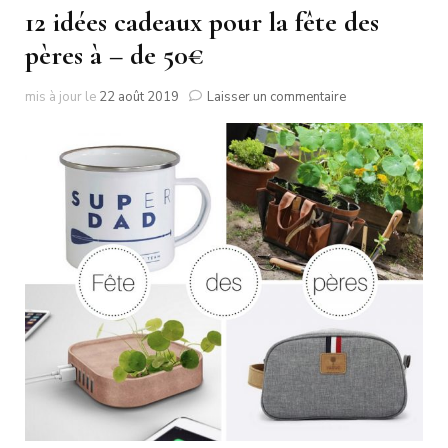
12 idées cadeaux pour la fête des
pères à – de 50€
sur
mis à jour le
22 août 2019
Laisser un commentaire
12
idées
cadeaux
pour
la
fête
des
pères
à
–
de
50€