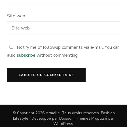
Site web
Notify me of followup comments via e-mail. You can
also
subscribe
without commenting.
© Copyright 2026
Armelle
. Tous droits réservés.
Fashion
Lifestyle | Développé par
Blossom Themes
.Propulsé par
WordPress
.