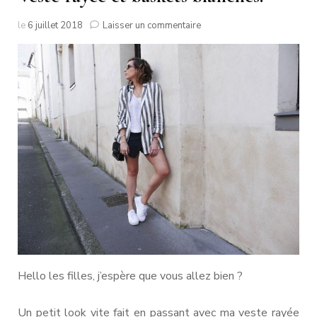
sur
le
6 juillet 2018
Laisser un commentaire
Veste
rayée
et
baskets
blanches.
Hello les filles, j’espère que vous allez bien ?
Un petit look vite fait en passant avec ma veste rayée