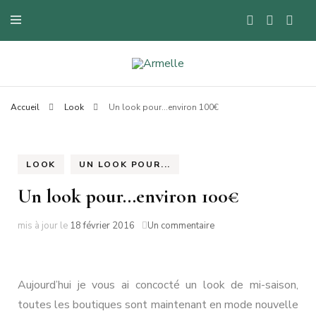
Blog mode à Nantes, lifestyle, beauté et bons plans.
Armelle
Accueil
Look
Un look pour…environ 100€
LOOK
UN LOOK POUR...
Un look pour…environ 100€
sur
mis à jour le
18 février 2016
Un commentaire
Un
look
pour…
environ
Aujourd’hui je vous ai concocté un look de mi-saison,
100€
toutes les boutiques sont maintenant en mode nouvelle