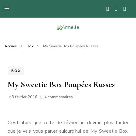
Blog mode à Nantes, lifestyle, beauté et bons plans.
Armelle
Accueil
Box
My Sweetie Box Poupées Russes
BOX
My Sweetie Box Poupées Russes
sur
le
3 février 2016
4 commentaires
My
Sweetie
Box
Poupées
C’est alors que celle de février ne devrait plus tarder
Russes
que je vais vous parler aujourd’hui de
My Sweetie Box,