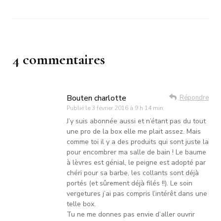
4 commentaires
Bouten charlotte
Répondre
Publié le
3 février 2016 à 9 h 14 min
J’y suis abonnée aussi et n’étant pas du tout
une pro de la box elle me plait assez. Mais
comme toi il y a des produits qui sont juste la
pour encombrer ma salle de bain ! Le baume
à lèvres est génial, le peigne est adopté par
chéri pour sa barbe, les collants sont déjà
portés (et sûrement déjà filés !!). Le soin
vergetures j’ai pas compris l’intérêt dans une
telle box.
Tu ne me donnes pas envie d’aller ouvrir