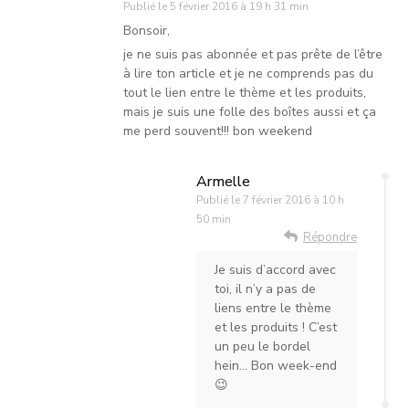
Publié le
5 février 2016 à 19 h 31 min
Bonsoir,
je ne suis pas abonnée et pas prête de l’être
à lire ton article et je ne comprends pas du
tout le lien entre le thème et les produits,
mais je suis une folle des boîtes aussi et ça
me perd souvent!!! bon weekend
Armelle
Publié le
7 février 2016 à 10 h
50 min
Répondre
Je suis d’accord avec
toi, il n’y a pas de
liens entre le thème
et les produits ! C’est
un peu le bordel
hein… Bon week-end
😉