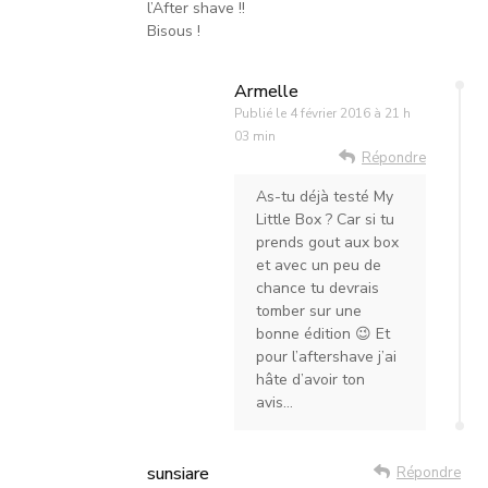
l’After shave !!
Bisous !
Armelle
Publié le
4 février 2016 à 21 h
03 min
Répondre
As-tu déjà testé My
Little Box ? Car si tu
prends gout aux box
et avec un peu de
chance tu devrais
tomber sur une
bonne édition 😉 Et
pour l’aftershave j’ai
hâte d’avoir ton
avis…
sunsiare
Répondre