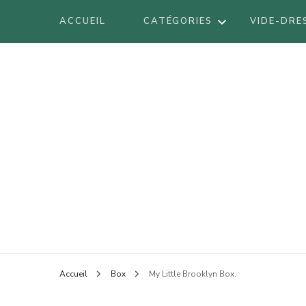
ACCUEIL
CATÉGORIES
VIDE-DRE
DÉCORATION
DIY
VOYAGES
BE
LIFESTYLE
BO
LOOK
Blog mode à Nantes, lifestyle, beauté 
Armel
BR
BEAUTÉ
LI
Accueil
Box
My Little Brooklyn Box.
LO
AT