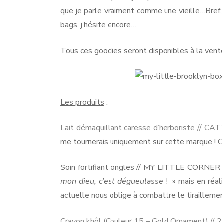
que je parle vraiment comme une vieille…Bref,
bags, j’hésite encore…
Tous ces goodies seront disponibles à la vente
Les produits
:
Lait démaquillant caresse d’herboriste // CA
me tournerais uniquement sur cette marque ! C
Soin fortifiant ongles // MY LITTLE CORNER //
mon dieu, c’est dégueulasse
! » mais en réali
actuelle nous oblige à combattre le tiraillemen
Crayon khôl (Couleur 15 – Gold Ornament) // 