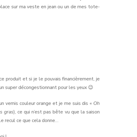
 place sur ma veste en jean ou un de mes tote-
e produit et si je le pouvais financièrement, je
 un super décongestionnant pour les yeux 😉
n vernis couleur orange et je me suis dis «
Oh
s gras
), ce qui n’est pas bête vu que la saison
c le recul ce que cela donne…
i !