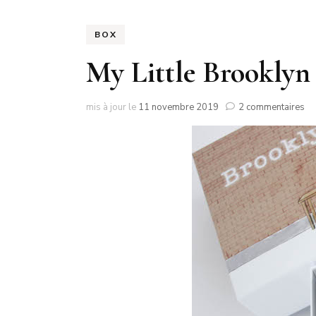
NO
BOX
PA
My Little Brooklyn
PA
su
mis à jour le
11 novembre 2019
2 commentaires
M
Lit
Br
Bo