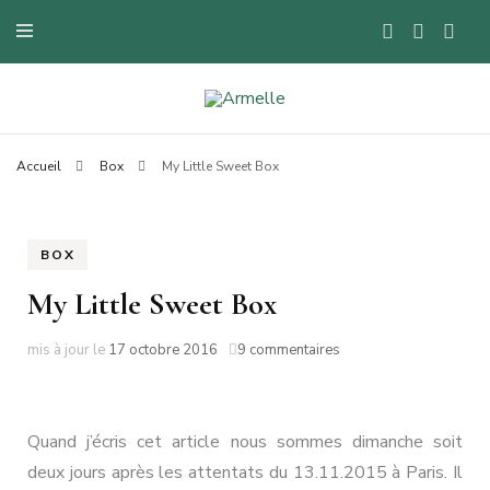
Blog mode à Nantes, lifestyle, beauté et bons plans.
Armelle
Accueil
Box
My Little Sweet Box
BOX
My Little Sweet Box
sur
mis à jour le
17 octobre 2016
9 commentaires
My
Little
Sweet
Box
Quand j’écris cet article nous sommes dimanche soit
deux jours après les attentats du 13.11.2015 à Paris. Il