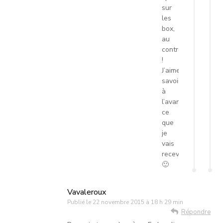
sur
les
box,
au
contraire
!
J’aime
savoir
à
l’avance
ce
que
je
vais
recevoir.
🙂
Vavaleroux
Publié le
22 novembre 2015 à 18 h 29 min
Répondre