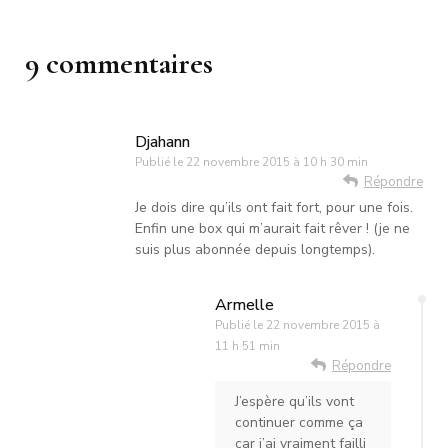
9 commentaires
Djahann
Publié le
22 novembre 2015 à 10 h 30 min
Répondre
Je dois dire qu’ils ont fait fort, pour une fois.
Enfin une box qui m’aurait fait rêver ! (je ne
suis plus abonnée depuis longtemps).
Armelle
Publié le
22 novembre 2015 à
11 h 51 min
Répondre
J’espère qu’ils vont
continuer comme ça
car j’ai vraiment failli