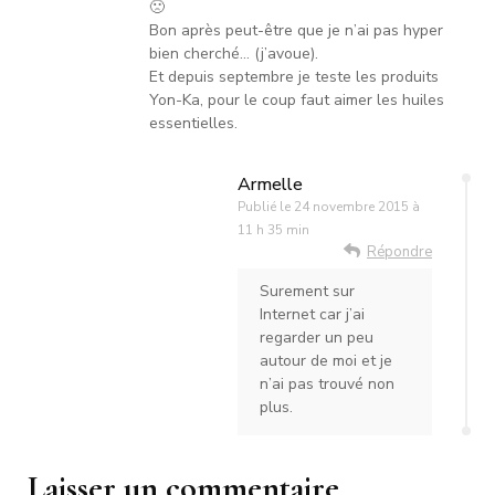
🙁
Bon après peut-être que je n’ai pas hyper
bien cherché… (j’avoue).
Et depuis septembre je teste les produits
Yon-Ka, pour le coup faut aimer les huiles
essentielles.
Armelle
Publié le
24 novembre 2015 à
11 h 35 min
Répondre
Surement sur
Internet car j’ai
regarder un peu
autour de moi et je
n’ai pas trouvé non
plus.
Laisser un commentaire