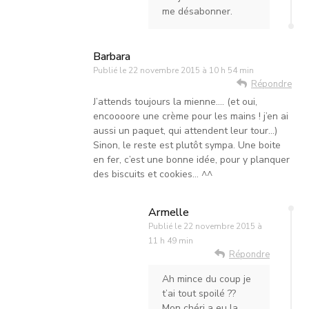
me désabonner.
Barbara
Publié le
22 novembre 2015 à 10 h 54 min
Répondre
J’attends toujours la mienne…. (et oui,
encoooore une crème pour les mains ! j’en ai
aussi un paquet, qui attendent leur tour…)
Sinon, le reste est plutôt sympa. Une boite
en fer, c’est une bonne idée, pour y planquer
des biscuits et cookies… ^^
Armelle
Publié le
22 novembre 2015 à
11 h 49 min
Répondre
Ah mince du coup je
t’ai tout spoilé ??
Mon chéri a eu la