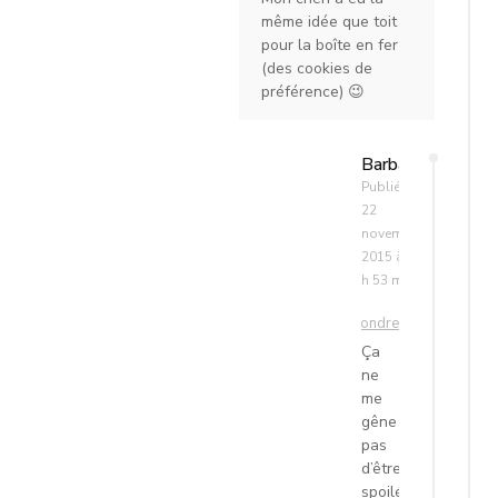
même idée que toit
pour la boîte en fer
(des cookies de
préférence) 😉
Barbara
Publié le
22
novembre
2015 à 11
h 53 min
Répondre
Ça
ne
me
gêne
pas
d’être
spoilée,