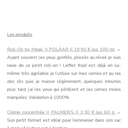
Les produits
:
Roll-On Icy Magic || POLÀAR || 19,90 € les 100 ml
→
Ayant souvent les yeux gonflés, plissés au réveil je suis
ravie de ce petit roll-on ! L’effet froid est déjà en lui-
même très agréable, je l’utilise sur mes cernes et au ras
des cils puis je masse légèrement…quelques minutes
plus tard, j’ai les yeux qui pétillent et les cernes moins
marquées. Validation à 1000%
Crème concentrée || PALMER’S || 3,30 € les 60 g
→
Son petit format est idéal pour l’emmener dans son sac