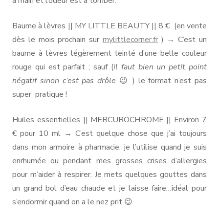
à main et l’odeur est à tomber.
Baume à lèvres || MY LITTLE BEAUTY || 8 € (en vente
dès le mois prochain sur
mylittlecorner.fr
) → C’est un
baume à lèvres légèrement teinté d’une belle couleur
rouge qui est parfait ; sauf (
il faut bien un petit point
négatif sinon c’est pas drôle
😉 ) le format n’est pas
super pratique !
Huiles essentielles || MERCUROCHROME || Environ 7
€ pour 10 ml → C’est quelque chose que j’ai toujours
dans mon armoire à pharmacie, je l’utilise quand je suis
enrhumée ou pendant mes grosses crises d’allergies
pour m’aider à respirer. Je mets quelques gouttes dans
un grand bol d’eau chaude et je laisse faire…idéal pour
s’endormir quand on a le nez prit 😉