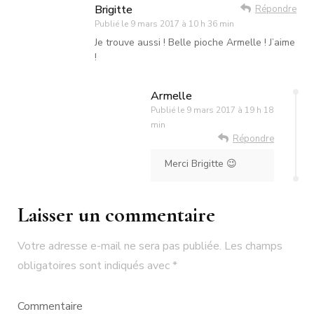
Brigitte
Répondre
Publié le
9 mars 2017 à 10 h 36 min
Je trouve aussi ! Belle pioche Armelle ! J’aime
!
Armelle
Publié le
9 mars 2017 à 19 h 18
min
Répondre
Merci Brigitte 😉
Laisser un commentaire
Votre adresse e-mail ne sera pas publiée.
Les champs
obligatoires sont indiqués avec
*
Commentaire