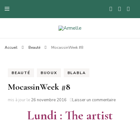
Blog mode à Nantes, lifestyle, beauté et bons plans.
Armelle
Accueil
Beauté
MocassinWeek #8
BEAUTÉ
BIJOUX
BLABLA
MocassinWeek #8
sur
mis à jour le
26 novembre 2016
Laisser un commentaire
MocassinWe
Lundi : The artist
#8