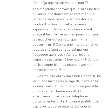
c’est déjà une raison valable, non ??
Il faut également savoir que je suis une fille
qui arrive constamment en retard et que
j’entends sans cesse : « Achète-toi une
montre !!!! ». Aaahhh cette fameuse
expression…..Outre le fait que cela soit
agaçant hein j’aimerais bien pouvoir un jour
les moucher et leur rétorquer : « Ta
daaammmm !!!! Oui j’ai une montre ah ah et
regardez-là bien car elle est ma-gni-
fiqueeeee alors vos « Achète-toi une
montre » c’est terminé hey hey ^^ !!! Ah bah
oui je compte bien les éblouir avec ma
nouvelle montre !!! ^^
Tu vas me dire oui ok mais bon Oriane, tu ne
vis quand même pas à l’âge de pierre et tu
as donc sans doute un téléphone portable
pour regarder l’heure non ?!!? Oui,
effectivement j’ai bien un téléphone
portable, enfin….. Un dinosaure plutôt….. Un
truc avec lequel je peux téléphoner et