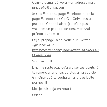
Comme demandé, voici mon adresse mail :
pinoo540@gmail.com
Je suis Fan de ta page Facebook et de la
page Facebook de Go Girl Only sous le
pseudo : Oriane Kaiser (qui n’est pas
vraiment un pseudo car c’est mon vrai
prénom et nom ;))
Et j’ai propagé la nouvelle sur Twitter
(@pinoo54), ici :
https://twitter.com/pinoo54/status/65458923
0644076544
Voili, voiloù !!!!
Il ne me reste plus qu’à croiser les doigts, à
te remercier une fois de plus ainsi que Go
Girl Only et à te souhaiter une très belle
journée !!!!
Moi, je suis déjà en retard……..
Oriane