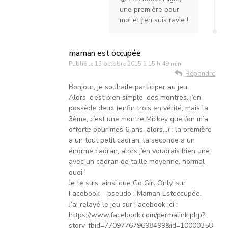
une première pour
moi et j’en suis ravie !
maman est occupée
Publié le
15 octobre 2015 à 15 h 49 min
Répondre
Bonjour, je souhaite participer au jeu.
Alors, c’est bien simple, des montres, j’en
possède deux (enfin trois en vérité, mais la
3ème, c’est une montre Mickey que l’on m’a
offerte pour mes 6 ans, alors…) : la première
a un tout petit cadran, la seconde a un
énorme cadran, alors j’en voudrais bien une
avec un cadran de taille moyenne, normal
quoi !
Je te suis, ainsi que Go Girl Only, sur
Facebook – pseudo : Maman Estoccupée.
J’ai relayé le jeu sur Facebook ici :
https://www.facebook.com/permalink.php?
story_fbid=770977679698499&id=10000358