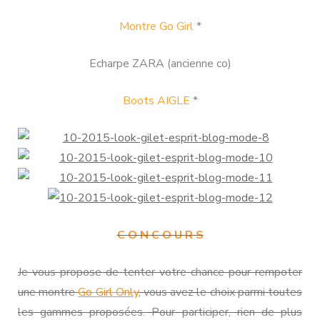
Montre Go Girl
*
Echarpe ZARA (ancienne co)
Boots AIGLE
*
C O N C O U R S
Je vous propose de tenter votre chance pour rempoter
une montre
Go Girl Only
, vous avez le choix parmi toutes
les gammes proposées. Pour participer, rien de plus