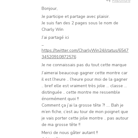
Répondre
Bonjour,
Je participe et partage avec plaisir.
Je suis fan des 2 pages sous le nom de
Charly Win
J’ai partagé ici
_
https://twitter.com/CharlyWin24/status/6547
34520910872576
Je ne connaissais pas du tout cette marque
J’aimerai beaucoup gagner cette montre car
il est l’heure .. l’heure pour moi de la gagner
.. bref elle est vraiment très jolie … classe …
distinguée .. cette montre me ressemble
énormément quoi !!
Comment ça j’ai la grosse tête ?! …. Bah je
m’en fiche, c’est au tour de mon poignet que
je vais porter cette jolie montre .. pas autour
de ma grosse tête !!
Merci de nous gâter autant !!