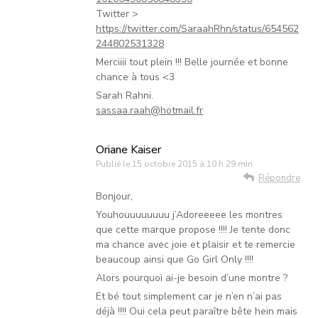
Twitter >
https://twitter.com/SaraahRhn/status/654562
244802531328
Merciiii tout plein !!! Belle journée et bonne
chance à tous <3
Sarah Rahni.
sassaa.raah@hotmail.fr
Oriane Kaiser
Publié le
15 octobre 2015 à 10 h 29 min
Répondre
Bonjour,
Youhouuuuuuuu j’Adoreeeee les montres
que cette marque propose !!!! Je tente donc
ma chance avec joie et plaisir et te remercie
beaucoup ainsi que Go Girl Only !!!!
Alors pourquoi ai-je besoin d’une montre ?
Et bé tout simplement car je n’en n’ai pas
déjà !!!! Oui cela peut paraître bête hein mais