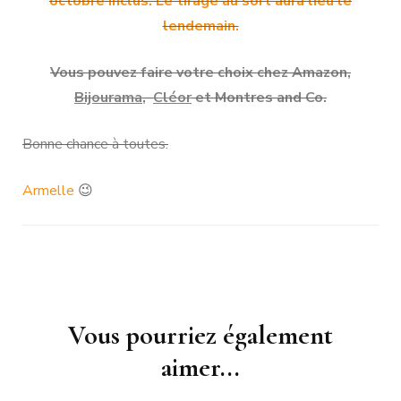
octobre inclus. Le tirage au sort aura lieu le
lendemain.
Vous pouvez faire votre choix chez Amazon,
Bijourama
,
Cléor
et Montres and Co.
Bonne chance à toutes.
Armelle
😉
Navigation
Vous pourriez également
d'article
aimer...