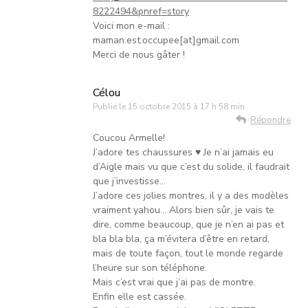
8222494&pnref=story
Voici mon e-mail :
maman.est.occupee[at]gmail.com
Merci de nous gâter !
Célou
Publié le
15 octobre 2015 à 17 h 58 min
Répondre
Coucou Armelle!
J’adore tes chaussures ♥ Je n’ai jamais eu
d’Aigle mais vu que c’est du solide, il faudrait
que j’investisse…
J’adore ces jolies montres, il y a des modèles
vraiment yahou… Alors bien sûr, je vais te
dire, comme beaucoup, que je n’en ai pas et
bla bla bla, ça m’évitera d’être en retard,
mais de toute façon, tout le monde regarde
l’heure sur son téléphone.
Mais c’est vrai que j’ai pas de montre.
Enfin elle est cassée.