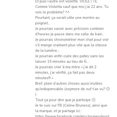
Et puis l’autre est violette. VIOLETTE.
Comme Violetta sauf que moi j’ai 22 ans. Tu
vois le problème? ^^
Pourtant, ça serait utile une montre au
poignet…
Je pourrais savoir avec précision combien
d’heures je passe dans ma salle de bain…
Je pourrais chronométrer mon chat pour voir
s’il mange vraiment plus vite que la vitesse
de la lumière…
Je pourrais enfin cuire des pates sans les
laisser 15 minutes au lieu de 6…
Je pourrais crier à ma mère « j’ai dit 2
minutes, j’ai vérifié, ça fait pas deux
minutes!!! »
Bref, plein d’autres choses aussi inutiles
qu’indispensable (oxymore de ouf t’as vu? 🙂
)
Tout ça pour dire que je participe 🙂
Je te suis sur FB (Celine Bruness), ainsi que
la marque, et je partage ici :
https://www.facebook.com/alru.bruness/post