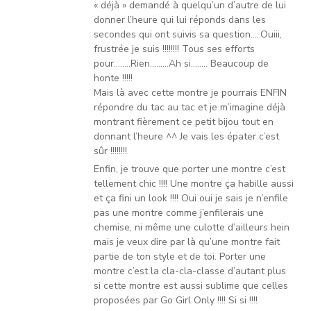
« déjà » demandé à quelqu’un d’autre de lui
donner l’heure qui lui réponds dans les
secondes qui ont suivis sa question…..Ouiii,
frustrée je suis !!!!!!!! Tous ses efforts
pour……..Rien………Ah si…….. Beaucoup de
honte !!!!!
Mais là avec cette montre je pourrais ENFIN
répondre du tac au tac et je m’imagine déjà
montrant fièrement ce petit bijou tout en
donnant l’heure ^^ Je vais les épater c’est
sûr !!!!!!!!
Enfin, je trouve que porter une montre c’est
tellement chic !!!! Une montre ça habille aussi
et ça fini un look !!!! Oui oui je sais je n’enfile
pas une montre comme j’enfilerais une
chemise, ni même une culotte d’ailleurs hein
mais je veux dire par là qu’une montre fait
partie de ton style et de toi. Porter une
montre c’est la cla-cla-classe d’autant plus
si cette montre est aussi sublime que celles
proposées par Go Girl Only !!!! Si si !!!!