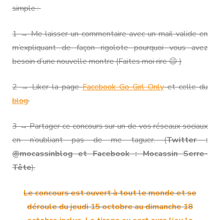
simple :
1 → Me laisser un commentaire avec un mail valide en
m’expliquant de façon rigolote pourquoi vous avez
besoin d’une nouvelle montre (Faites moi rire 😉 )
2 → Liker la page
Facebook Go Girl Only
et celle du
blog
.
3 → Partager ce concours sur un de vos réseaux sociaux
en n’oubliant pas de me taguer. (
Twitter :
@mocassinblog et Facebook : Mocassin Serre-
Tête
).
Le concours est ouvert à tout le monde et se
déroule du jeudi 15 octobre au dimanche 18