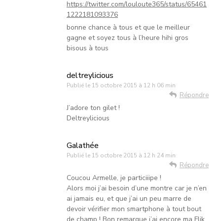
https://twitter.com/louloute365/status/65461
1222181093376
bonne chance à tous et que le meilleur
gagne et soyez tous à l’heure hihi gros
bisous à tous
deltreylicious
Publié le
15 octobre 2015 à 12 h 06 min
Répondre
J’adore ton gilet !
Deltreylicious
Galathée
Publié le
15 octobre 2015 à 12 h 24 min
Répondre
Coucou Armelle, je particiiipe !
Alors moi j’ai besoin d’une montre car je n’en
ai jamais eu, et que j’ai un peu marre de
devoir vérifier mon smartphone à tout bout
de champ ! Bon remarque j’ai encore ma Flik