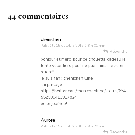
44 commentaires
chenichen
Publié le
15 octobre 2015 à 8 h 01 min
Répondre
bonjour et merci pour ce chouette cadeau je
tente volontiers pour ne plus jamais etre en
retard!!
je suis fan : chenichen lune
j’ai partagé:
https://twitter.com/chenichenlune/status/654
552509411917824
belle journée!!!
Aurore
Publié le
15 octobre 2015 à 8 h 20 min
Répondre