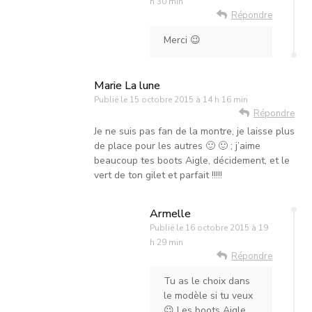
h 30 min
Répondre
Merci 😉
Marie La lune
Publié le
15 octobre 2015 à 14 h 16 min
Répondre
Je ne suis pas fan de la montre, je laisse plus
de place pour les autres 🙂 🙂 ; j’aime
beaucoup tes boots Aigle, décidement, et le
vert de ton gilet et parfait !!!!!
Armelle
Publié le
16 octobre 2015 à 19
h 29 min
Répondre
Tu as le choix dans
le modèle si tu veux
😉 Les boots Aigle,