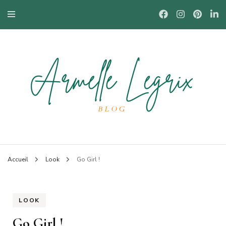
Blog mode à Nantes, lifestyle, beauté et bons plans.
Armelle
Accueil
Look
Go Girl !
LOOK
Go Girl !