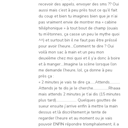
recevoir des appels, envoyer des sms ?? Oui
aussi mais c’est à peu près tout ce qu’il fait
du coup et bien tu imagines bien que je n’ai
pas vraiment envie de montrer ma « cabine
téléphonique » à tout bout de champ (ouais
tu m’étonnes, ça casse un peu le mythe quoi
^^) et surtout bin il ne faut pas être préssé
pour avoir l’heure….Comment te dire ? Oui
voilà mon sac à main et un peu mon
deuxième chez moi quoi et il y’a donc à boire
et à manger….Imagine la scène lorsque l’on
me demande l’heure, lol, ça donne à peu
près ça :
« 2 minutes je vais te dire ça……Attends…………
Attends je te dis je le cherche………………Rhaaa
mais attends 2 minutes je t’ai dis (15 minutes
plus tard)…………………… Quelques gouttes de
sueur ensuite j’arrive enfin à mettre la main
dessus et là discrétement je tente de
regarder l’heure et au moment ou je vais
pouvoir ENFIN répondre triomphalement, il a