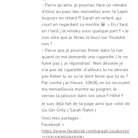
– Parce qu’ainsi, je pourrais faire un remake
d’Alice au pays des merveilles avec le Lapin
toujours en retard !!! Sarah en retard, qui
court en regardant sa montre 😀 » En r’tard,
en r’tard, j’ai rendez-vous quelque part !! » Je
suis sûre que je ferais le buzz sur Youtube,
non ?
– Parce que je pourrais frimer dans la rue
quand on me demande une cigarette ( Je ne
fume pas ), je répondrais : Non désolée je
n’ai pas de cigarette, d’ailleurs tu ne devrais
pas fumer tu as vu le teint terne que tu as ?
Par contre j’ai l’heure, 10h06, en lui secouant
ma merveilleuse montre au poignet. Je
verrais la jalousie dans ses yeux !! Héhé !!
Je suis déjà fan de ta page ainsi que celle de
Go Girl Only ( Sarah Rahni )
Voici mes partages :
Facebook >
https://www.facebook.com/saraah.zou/posts/
10206490856848390