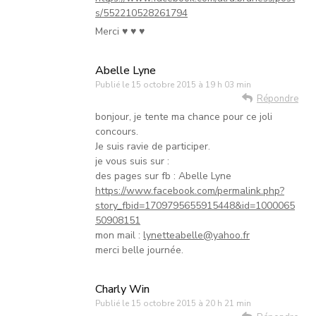
s/552210528261794
Merci ♥ ♥ ♥
Abelle Lyne
Publié le
15 octobre 2015 à 19 h 03 min
Répondre
bonjour, je tente ma chance pour ce joli
concours.
Je suis ravie de participer.
je vous suis sur :
des pages sur fb : Abelle Lyne
https://www.facebook.com/permalink.php?
story_fbid=1709795655915448&id=1000065
50908151
mon mail :
lynetteabelle@yahoo.fr
merci belle journée.
Charly Win
Publié le
15 octobre 2015 à 20 h 21 min