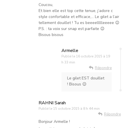
Coucou,
Et bien elle est top cette tenue, j’adore c
style confortable et efficace,… Le gilet a l’air
tellement douillet ! Tu es beeeellllleeeee 😉
P.S. : ta voix sur snap est parfaite 😉
Bisous bisous
Armelle
Publié le
16 octobre 2015 à 19
h 33 min
Répondre
Le gilet EST douillet
! Bisous 😉
RAHNI Sarah
Publié le
15 octobre 2015 à 8 h 44 min
Répondre
Bonjour Armelle !