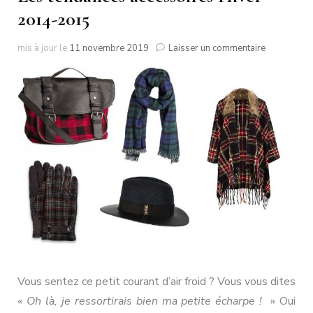
2014-2015
sur
mis à jour le
11 novembre 2019
Laisser un commentaire
Les
tendances
accessoire
Hiver
2014-
2015
Vous sentez ce petit courant d’air froid ? Vous vous dites
«
Oh là, je ressortirais bien ma petite écharpe !
» Oui