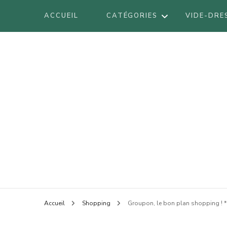
ACCUEIL
CATÉGORIES
VIDE-DRE
DÉCORATION
DIY
VOYAGES
BE
LIFESTYLE
BO
LOOK
Blog mode à Nantes, lifestyle, beauté 
Armel
BR
BEAUTÉ
LI
Accueil
Shopping
Groupon, le bon plan shopping ! *
LO
AT