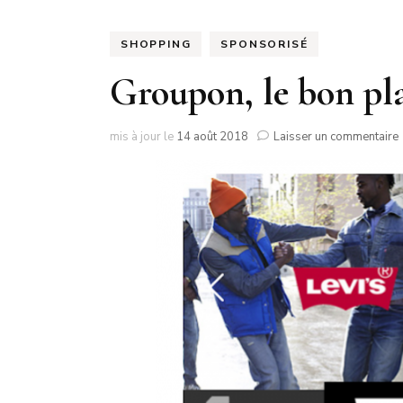
NO
SHOPPING
SPONSORISÉ
PA
Groupon, le bon pla
PA
mis à jour le
14 août 2018
Laisser un commentaire
l
!
*