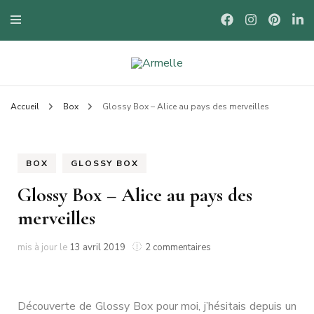
Blog mode à Nantes, lifestyle, beauté et bons plans.
Armelle
Accueil
Box
Glossy Box – Alice au pays des merveilles
BOX
GLOSSY BOX
Glossy Box – Alice au pays des
merveilles
sur
mis à jour le
13 avril 2019
2 commentaires
Glossy
Box
–
Alice
Découverte de Glossy Box pour moi, j’hésitais depuis un