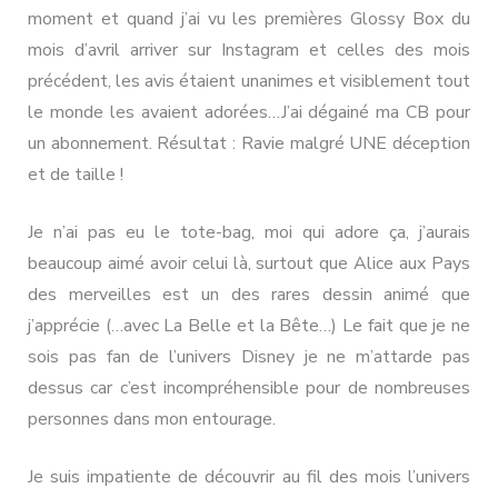
au
moment et quand j’ai vu les premières Glossy Box du
pays
mois d’avril arriver sur Instagram et celles des mois
des
merveilles
précédent, les avis étaient unanimes et visiblement tout
le monde les avaient adorées…J’ai dégainé ma CB pour
un abonnement. Résultat : Ravie malgré UNE déception
et de taille !
Je n’ai pas eu le tote-bag, moi qui adore ça, j’aurais
beaucoup aimé avoir celui là, surtout que Alice aux Pays
des merveilles est un des rares dessin animé que
j’apprécie (…avec La Belle et la Bête…) Le fait que je ne
sois pas fan de l’univers Disney je ne m’attarde pas
dessus car c’est incompréhensible pour de nombreuses
personnes dans mon entourage.
Je suis impatiente de découvrir au fil des mois l’univers