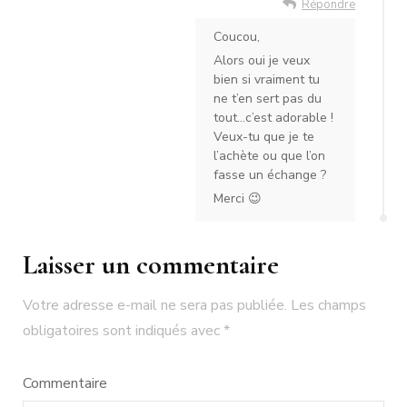
Répondre
Coucou,
Alors oui je veux
bien si vraiment tu
ne t’en sert pas du
tout…c’est adorable !
Veux-tu que je te
l’achète ou que l’on
fasse un échange ?
Merci 😉
Laisser un commentaire
Votre adresse e-mail ne sera pas publiée.
Les champs
obligatoires sont indiqués avec
*
Commentaire