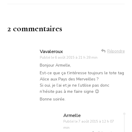
2 commentaires
Vavaleroux
Répondre
Publié le
6 août 2015 à 21 h 28 min
Bonjour Armelle,
Est-ce que ça t’intéresse toujours le tote tag
Alice aux Pays des Merveilles ?
Si oui, je l’ai et je ne l’utilise pas donc
n’hésite pas à me faire signe 😉
Bonne soirée.
Armelle
Publié le
7 août 2015 à 12 h 07
min