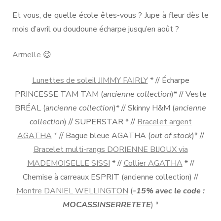
Et vous, de quelle école êtes-vous ? Jupe à fleur dès le
mois d’avril ou doudoune écharpe jusqu’en août ?
Armelle
😉
Lunettes de soleil JIMMY FAIRLY
* // Écharpe
PRINCESSE TAM TAM (
ancienne collection
)* // Veste
BRÉAL (
ancienne collection
)* // Skinny H&M (
ancienne
collection
) // SUPERSTAR * //
Bracelet argent
AGATHA
* // Bague bleue AGATHA (
out of stock
)* //
Bracelet multi-rangs DORIENNE BIJOUX via
MADEMOISELLE SISSI
* //
Collier AGATHA
* //
Chemise à carreaux ESPRIT (ancienne collection) //
Montre DANIEL WELLINGTON
(
-15% avec le code :
MOCASSINSERRETETE
) *