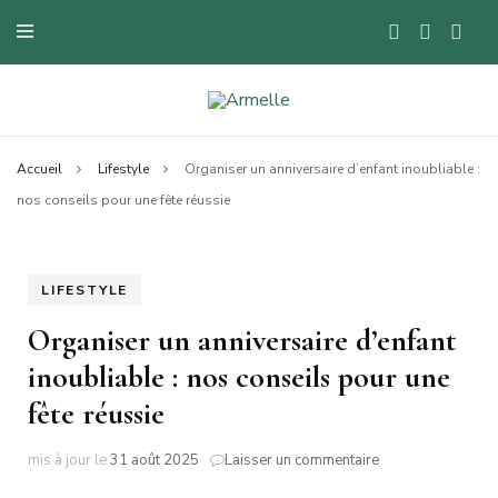
Blog mode à Nantes, lifestyle, beauté et bons plans.
Armelle
Accueil
Lifestyle
Organiser un anniversaire d’enfant inoubliable :
nos conseils pour une fête réussie
LIFESTYLE
Organiser un anniversaire d’enfant
inoubliable : nos conseils pour une
fête réussie
sur
mis à jour le
31 août 2025
Laisser un commentaire
Organiser