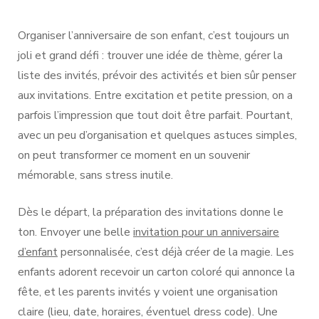
un
anniversaire
d’enfant
Organiser l’anniversaire de son enfant, c’est toujours un
inoubliable
joli et grand défi : trouver une idée de thème, gérer la
:
liste des invités, prévoir des activités et bien sûr penser
nos
conseils
aux invitations. Entre excitation et petite pression, on a
pour
parfois l’impression que tout doit être parfait. Pourtant,
une
fête
avec un peu d’organisation et quelques astuces simples,
réussie
on peut transformer ce moment en un souvenir
mémorable, sans stress inutile.
Dès le départ, la préparation des invitations donne le
ton. Envoyer une belle
invitation pour un anniversaire
d’enfant
personnalisée, c’est déjà créer de la magie. Les
enfants adorent recevoir un carton coloré qui annonce la
fête, et les parents invités y voient une organisation
claire (lieu, date, horaires, éventuel dress code). Une