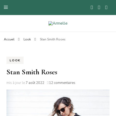
Blog mode à Nantes, lifestyle, beauté et bons plans.
Armelle
Accueil
Look
Stan Smith Roses
LOOK
Stan Smith Roses
sur
mis à jour le
7 août 2022
12 commentaires
Stan
Smith
Roses