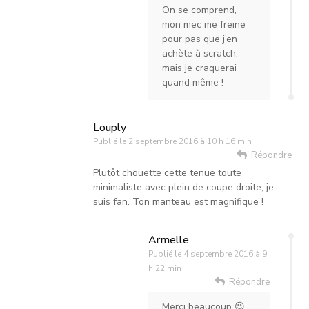
On se comprend,
mon mec me freine
pour pas que j’en
achète à scratch,
mais je craquerai
quand même !
Louply
Publié le
2 septembre 2016 à 10 h 16 min
Répondre
Plutôt chouette cette tenue toute
minimaliste avec plein de coupe droite, je
suis fan. Ton manteau est magnifique !
Armelle
Publié le
4 septembre 2016 à 9
h 22 min
Répondre
Merci beaucoup 😉