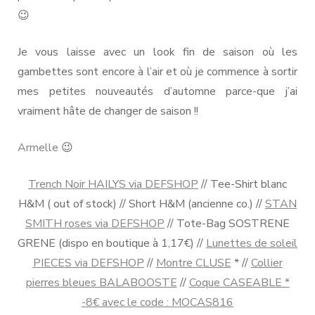
😉
Je vous laisse avec un look fin de saison où les
gambettes sont encore à l’air et où je commence à sortir
mes petites nouveautés d’automne parce-que j’ai
vraiment hâte de changer de saison !!
Armelle
😉
Trench Noir HAILYS via DEFSHOP
// Tee-Shirt blanc
H&M ( out of stock) // Short H&M (ancienne co.) //
STAN
SMITH roses via DEFSHOP
// Tote-Bag SOSTRENE
GRENE (dispo en boutique à 1,17€) //
Lunettes de soleil
PIECES via DEFSHOP
//
Montre CLUSE
* //
Collier
pierres bleues BALABOOSTE
//
Coque CASEABLE *
-8€ avec le code : MOCAS816