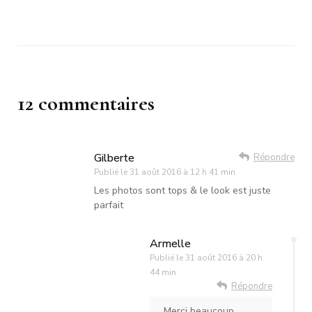
12 commentaires
Gilberte
Répondre
Publié le
31 août 2016 à 12 h 41 min
Les photos sont tops & le look est juste
parfait
Armelle
Publié le
31 août 2016 à 20 h
44 min
Répondre
Merci beaucoup