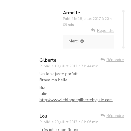
Armelle
Publié le
18 juillet 2017 à 20 h
09 min
Répondre
Merci 😉
Gilberte
Répondre
Publié le
19 juillet 2017 à 7 h 44 min
Un look juste parfait !
Bravo ma belle !
Biz
Julie
http://www.leblogdegilbertebyjulie.com
Lou
Répondre
Publié le
20 juillet 2017 à 8 h 06 min
Très jolie robe fleurie.