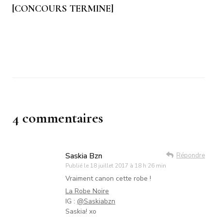
[CONCOURS TERMINE]
4 commentaires
Saskia Bzn
Répondre
Publié le
18 juillet 2017 à 18 h 26 min
Vraiment canon cette robe !
La Robe Noire
IG :
@Saskiabzn
Saskia! xo