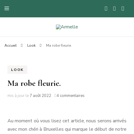
Blog mode à Nantes, lifestyle, beauté et bons plans.
Armelle
Accueil
Look
Ma robe fleurie.
LOOK
Ma robe fleurie.
sur
mis à jour le
7 août 2022
4 commentaires
Ma
robe
fleurie.
Au moment où vous lisez cet article, nous serons arrivés
avec mon chéri à Bruxelles qui marque le début de notre