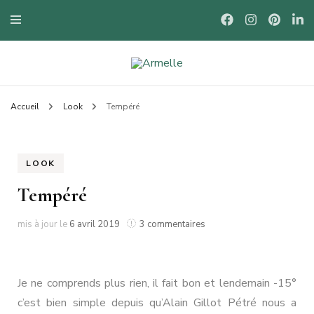
Blog mode à Nantes, lifestyle, beauté et bons plans.
Armelle
Accueil
Look
Tempéré
LOOK
Tempéré
sur
mis à jour le
6 avril 2019
3 commentaires
Tempéré
Je ne comprends plus rien, il fait bon et lendemain -15°
c’est bien simple depuis qu’Alain Gillot Pétré nous a