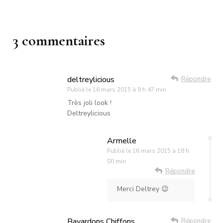
3 commentaires
deltreylicious
Répondre
Publié le
16 mars 2015 à 9 h 47 min
Très joli look !
Deltreylicious
Armelle
Publié le
16 mars 2015 à 18 h
00 min
Répondre
Merci Deltrey 😉
Bavardons Chiffons
Répondre