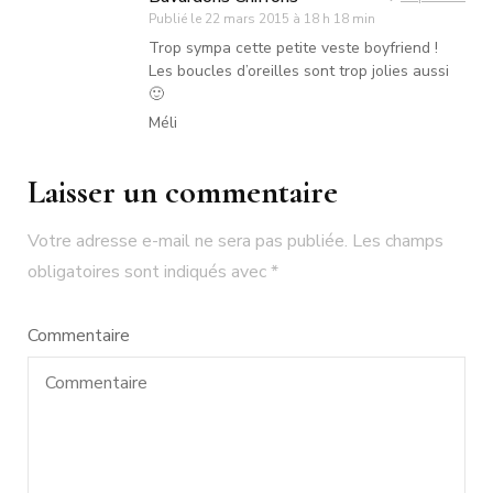
Publié le
22 mars 2015 à 18 h 18 min
Trop sympa cette petite veste boyfriend !
Les boucles d’oreilles sont trop jolies aussi
🙂
Méli
Laisser un commentaire
Votre adresse e-mail ne sera pas publiée.
Les champs
obligatoires sont indiqués avec
*
Commentaire