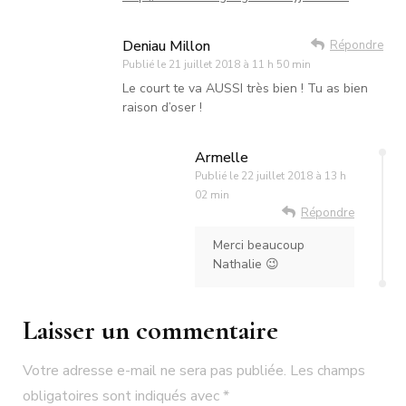
Deniau Millon
Répondre
Publié le
21 juillet 2018 à 11 h 50 min
Le court te va AUSSI très bien ! Tu as bien
raison d’oser !
Armelle
Publié le
22 juillet 2018 à 13 h
02 min
Répondre
Merci beaucoup
Nathalie 😉
Laisser un commentaire
Votre adresse e-mail ne sera pas publiée.
Les champs
obligatoires sont indiqués avec
*