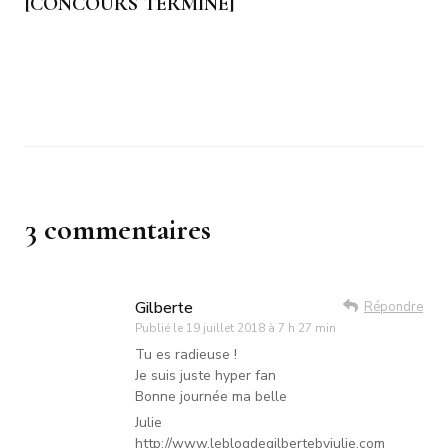
[CONCOURS TERMINE]
3 commentaires
Gilberte
Répondre
Publié le
19 juillet 2018 à 7 h 27 min
Tu es radieuse !
Je suis juste hyper fan
Bonne journée ma belle
Julie
http://www.leblogdegilbertebyjulie.com