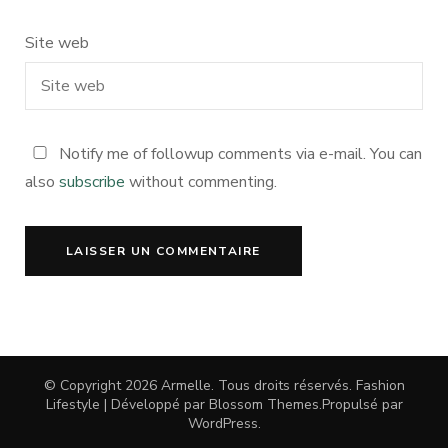
Site web
Notify me of followup comments via e-mail. You can
also
subscribe
without commenting.
© Copyright 2026
Armelle
. Tous droits réservés.
Fashion
Lifestyle | Développé par
Blossom Themes
.Propulsé par
WordPress
.