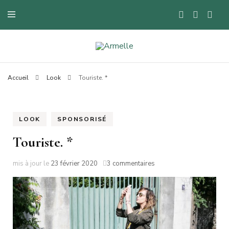
Blog mode à Nantes, lifestyle, beauté et bons plans.
Armelle
Accueil
Look
Touriste. *
LOOK
SPONSORISÉ
Touriste. *
sur
mis à jour le
23 février 2020
3 commentaires
Touriste.
*