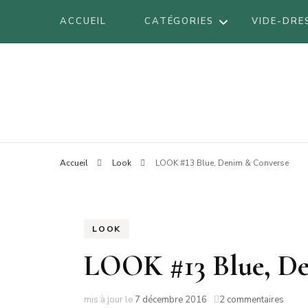
ACCUEIL
CATÉGORIES
VIDE-DRE
DÉCORATION
Blog mode à Nantes, lifestyle, beauté 
Armel
DIY
VOYAGES
BE
Accueil
Look
LOOK #13 Blue, Denim & Converse
LIFESTYLE
BO
LOOK
BR
BEAUTÉ
LOOK
LI
LOOK #13 Blue, D
LO
AT
sur
mis à jour le
7 décembre 2016
2 commentaires