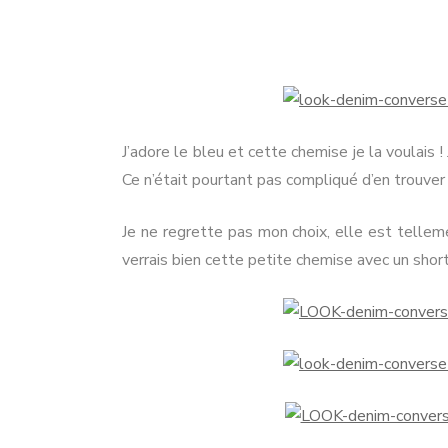
LOOK
#13
NO
Blue,
Deni
PA
&
Conve
PA
J’adore le bleu et cette chemise je la voulais !
Ce n’était pourtant pas compliqué d’en trouve
Je ne regrette pas mon choix, elle est telleme
verrais bien cette petite chemise avec un short 