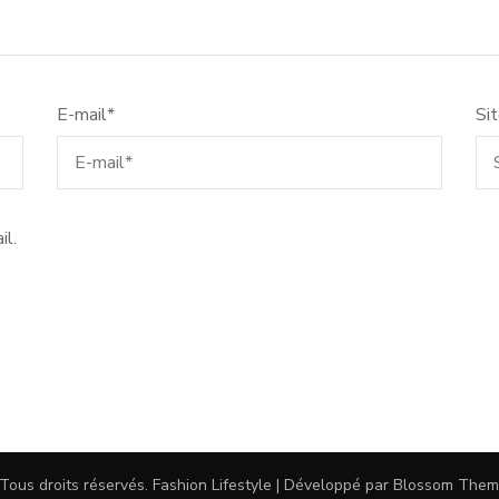
E-mail
*
Si
il.
 Tous droits réservés.
Fashion Lifestyle | Développé par
Blossom Them