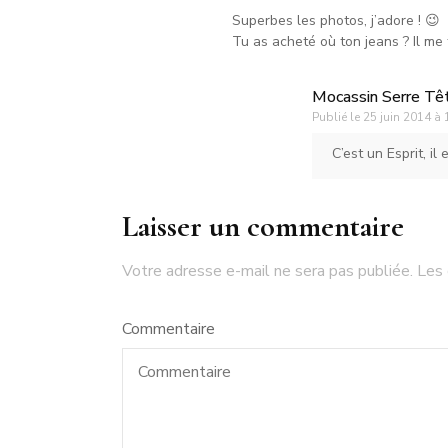
Superbes les photos, j’adore ! 😉
Tu as acheté où ton jeans ? Il me 
Mocassin Serre Tê
Publié le
25 juin 2014 à 
C’est un Esprit, il
Laisser un commentaire
Votre adresse e-mail ne sera pas publiée.
Les 
Commentaire