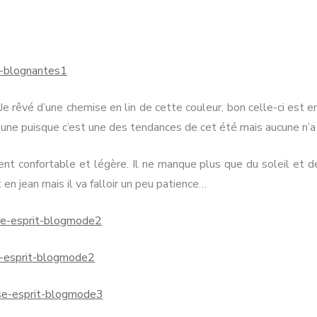
RMANDIE
PEN LANN –
NOIRMOUTIER
ROCHEVILAINE
CABOURG &
m
YS-BAS
PORNIC
DIVES-SUR-
rse
RENNES
AMSTERDAM
MER
RIS
PORNICHET
 Je rêvé d’une chemise en lin de cette couleur, bon celle-ci est en 
SAINT-MALO
NORMANDIE
r une puisque c’est une des tendances de cet été mais aucune n’a
nt confortable et légère. Il ne manque plus que du soleil et de l
en jean mais il va falloir un peu patience…