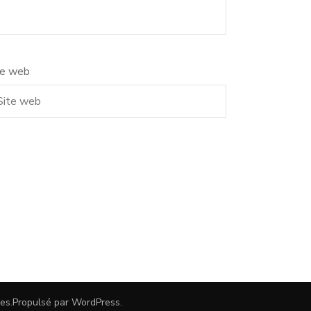
te web
es
.Propulsé par
WordPress
.