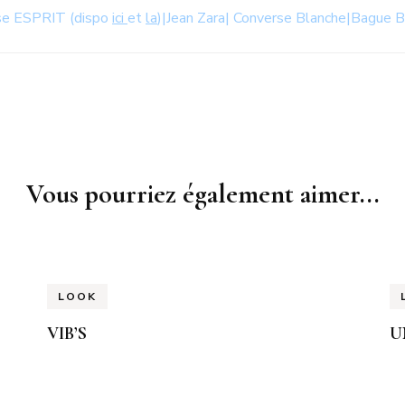
se ESPRIT (dispo
ici
et
la
)|Jean Zara| Converse Blanche|Bague 
Vous pourriez également aimer...
LOOK
VIB’S
U