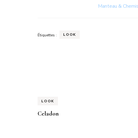
Manteau & Chemi
LOOK
Étiquettes :
Navigation
d'article
LOOK
Celadon