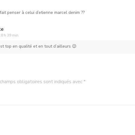
fait penser à celui d’etienne marcel denim ??
te
18 h 39 min
 est top en qualité et en tout d’ailleurs 😉
champs obligatoires sont indiqués avec
*